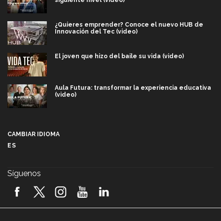
¿Quieres emprender? Conoce el nuevo HUB de
Innovación del Tec (video)
El joven que hizo del baile su vida (video)
Aula Futura: transformar la experiencia educativa
(video)
Más que un festival cultural: así es la magia de
VIBRART 2026 (video)
CAMBIAR IDIOMA
ES
Javier Guzmán: investigación con impacto social
(video)
Síguenos
¡México, en el top del mundial de robótica FIRST
2026! (video)
Vida Tec: Pasión, disciplina y básquetbol, con Gael
Adame (video)