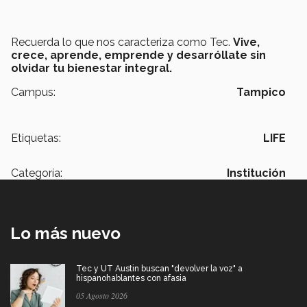
Recuerda lo que nos caracteriza como Tec.
Vive,
crece, aprende, emprende y desarróllate sin
olvidar tu bienestar integral.
Campus:
Tampico
Etiquetas:
LIFE
Categoría:
Institución
Lo más nuevo
Tec y UT Austin buscan "devolver la voz" a
hispanohablantes con afasia
05 Agosto 2026