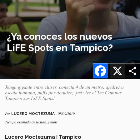
¿Ya conoces los nuevos
LiFE Spots en Tampico?
Facebook
X
Jenga gigante entre clases, conecta 4 de un metro, ajedrez a
escala humana, puffs por doquier; ¡así vive el Tec Campus
Tampico sus LiFE Spots!
Por
- 08/09/2019
LUCERO MOCTEZUMA
Tiempo estimado de lectura:2 mins
Lucero Moctezuma | Tampico