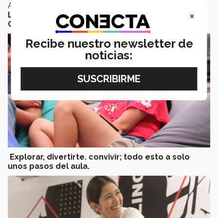
Así lo expreso Paulina Arteaga, estudiante de
×
Licenciado en Negocios Internacionales
en
Campus Tampico
.
Recibe nuestro newsletter de
noticias:
Explorar, divertirte. convivir;
todo esto a solo
unos pasos del aula.