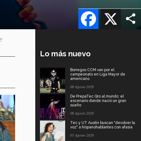
Facebook
X
e
Lo más nuevo
Borregos CCM van por el
campeonato en Liga Mayor de
americano
06 Agosto 2026
De PrepaTec Qro al mundo: el
escenario donde nació un gran
sueño
06 Agosto 2026
Tec y UT Austin buscan "devolver la
voz" a hispanohablantes con afasia
05 Agosto 2026