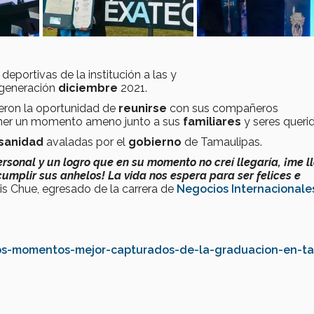
deportivas de la institución a las y
 generación
diciembre
2021.
ieron la oportunidad de
reunirse
con sus compañeros
ner un momento ameno junto a sus
familiares
y seres queri
sanidad
avaladas por el
gobierno
de Tamaulipas.
ersonal y un logro que en su momento no creí llegaría, ¡me l
umplir sus anhelos! La vida nos espera para ser felices e
s Chue, egresado de la carrera de
Negocios Internacionale
los-momentos-mejor-capturados-de-la-graduacion-en-t