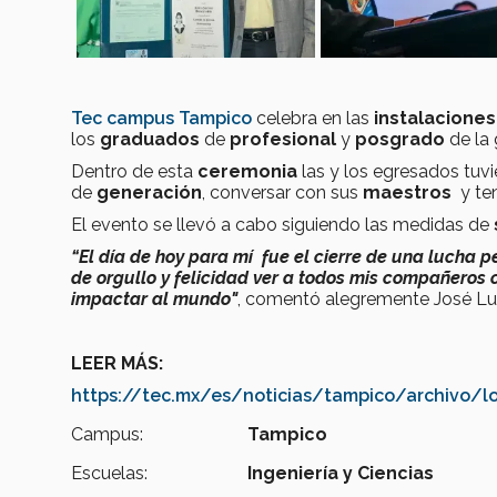
Tec campus Tampico
celebra en las
instalaciones
los
graduados
de
profesional
y
posgrado
de la
Dentro de esta
ceremonia
las y los egresados tuv
de
generación
, conversar con sus
maestros
y te
El evento se llevó a cabo siguiendo las medidas de
“El día de hoy para mí fue el cierre de una lucha p
de orgullo y felicidad ver a todos mis compañeros c
impactar al mundo"
, comentó alegremente José Lui
LEER MÁS:
https://tec.mx/es/noticias/tampico/archivo/
Campus:
Tampico
Escuelas:
Ingeniería y Ciencias