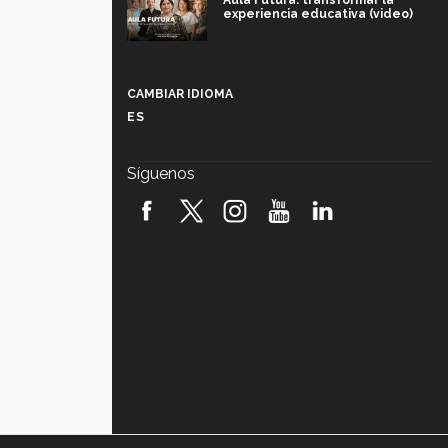
Aula Futura: transformar la
experiencia educativa (video)
Más que un festival cultural: así es
la magia de VIBRART 2026 (video)
CAMBIAR IDIOMA
ES
Javier Guzmán: investigación con
impacto social (video)
Síguenos
¡México, en el top del mundial de
robótica FIRST 2026! (video)
Vida Tec: Pasión, disciplina y
básquetbol, con Gael Adame
(video)
¿Cómo es el Modelo Educativo
Tec? (video)
Vida Tec: Feminismo e Inteligencia
Artificial, Paola Ricaurte (video)