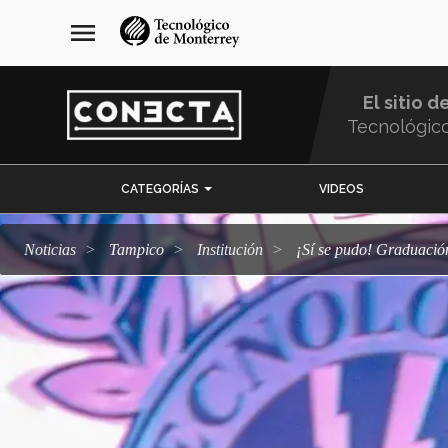
Pasar
navegación
menu
al
principal
contenido
principal
El sitio d
Tecnológic
Menu
CATEGORÍAS
VIDEOS
Comunidad
Noticias
Tampico
Institución
¡Sí se pudo! Graduac