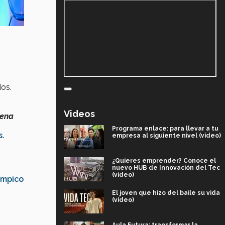
dos.
Videos
lena
Programa enlace: para llevar a tu
s
.
empresa al siguiente nivel (video)
¿Quieres emprender? Conoce el
nuevo HUB de Innovación del Tec
(video)
ampico
El joven que hizo del baile su vida
(video)