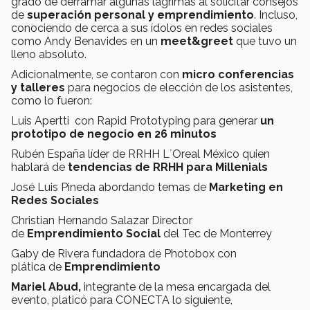
grado de derramar algunas lágrimas al solicitar consejos
de
superación personal y emprendimiento
. Incluso,
conociendo de cerca a sus ídolos en redes sociales
como Andy Benavides en un
meet&greet
que tuvo un
lleno absoluto.
Adicionalmente, se contaron con
micro conferencias
y talleres
para negocios de elección de los asistentes,
como lo fueron:
Luis Apertti con Rapid Prototyping para generar
un
prototipo de negocio en 26 minutos
Rubén España líder de RRHH L´Oreal México quien
hablará de
tendencias de RRHH para Millenials
José Luis Pineda abordando temas de
Marketing en
Redes Sociales
Christian Hernando Salazar Director
de
Emprendimiento Social
del Tec de Monterrey
Gaby de Rivera fundadora de Photobox con
plática de
Emprendimiento
Mariel Abud,
integrante de la mesa encargada del
evento, platicó para CONECTA lo siguiente,