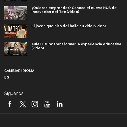
¿Quieres emprender? Conoce el nuevo HUB de
Innovación del Tec (video)
El joven que hizo del baile su vida (video)
Aula Futura: transformar la experiencia educativa
(video)
Más que un festival cultural: así es la magia de
VIBRART 2026 (video)
CAMBIAR IDIOMA
ES
Javier Guzmán: investigación con impacto social
(video)
Síguenos
¡México, en el top del mundial de robótica FIRST
2026! (video)
Vida Tec: Pasión, disciplina y básquetbol, con Gael
Adame (video)
A