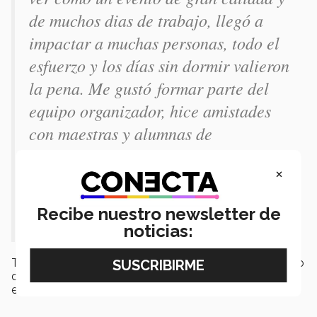
de muchos dias de trabajo, llegó a
impactar a muchas personas, todo el
esfuerzo y los días sin dormir valieron
la pena. Me gustó formar parte del
equipo organizador, hice amistades
con maestras y alumnas de
universidad que me gustaria
×
conservar para toda la vida, somos
personas buscando con las mismas
Recibe nuestro newsletter de
ganas llegar a un mismo objetivo.
noticias:
Tras la buena aceptación del público sobre el contenido
de Growth, quedaremos a la espera de la siguiente
edición.