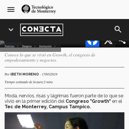
Pasar
navegación
de empoderamiento y
menu
al
principal
negocios, GROWTH?
contenido
principal
search
expand_more
Facebook
X
Noticias
Tampico
Institución
Conoce lo que se vivió en Growth, el congreso de
empoderamiento y negocios.
Por
- 17/05/2019
IBETH MORENO
Tiempo estimado de lectura:2 mins
Moda, nervios, risas y lágrimas fueron parte de lo que se
vivió en la primer edición del
Congreso "Growth"
en el
Tec de Monterrey, Campus Tampico.