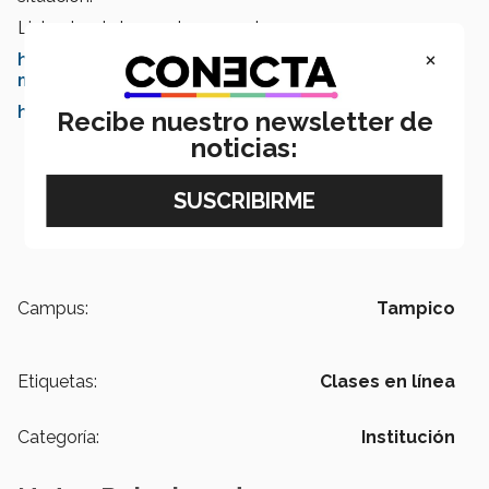
Links donde lo puedes encontrar:
×
https://tec.mx/es/coronavirus-covid-19/cuida-tu-
mente
https://miespacio.itesm.mx/dashboard/index.aspx
Recibe nuestro newsletter de
noticias:
Campus:
Tampico
Etiquetas:
Clases en línea
Categoría:
Institución