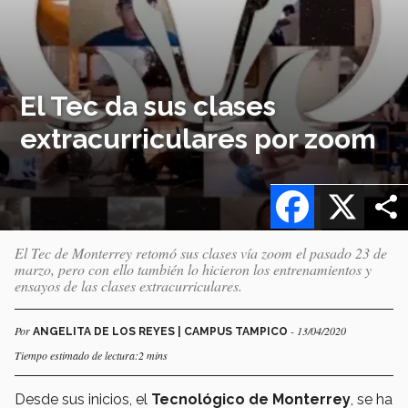
El Tec da sus clases
extracurriculares por zoom
Facebook
X
El Tec de Monterrey retomó sus clases vía zoom el pasado 23 de
marzo, pero con ello también lo hicieron los entrenamientos y
ensayos de las clases extracurriculares.
Por
- 13/04/2020
ANGELITA DE LOS REYES | CAMPUS TAMPICO
Tiempo estimado de lectura:2 mins
Desde sus inicios, el
Tecnológico de Monterrey
, se ha