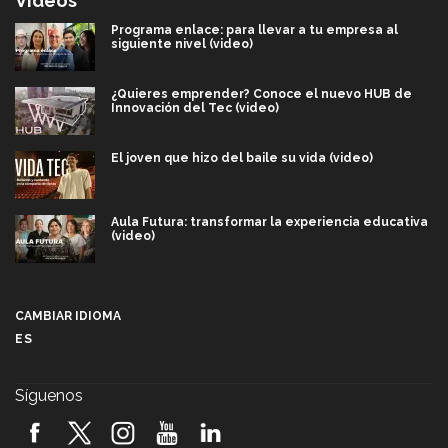
Videos
Programa enlace: para llevar a tu empresa al
siguiente nivel (video)
¿Quieres emprender? Conoce el nuevo HUB de
Innovación del Tec (video)
El joven que hizo del baile su vida (video)
Aula Futura: transformar la experiencia educativa
(video)
Más que un festival cultural: así es la magia de
VIBRART 2026 (video)
CAMBIAR IDIOMA
ES
Javier Guzmán: investigación con impacto social
(video)
Síguenos
¡México, en el top del mundial de robótica FIRST
2026! (video)