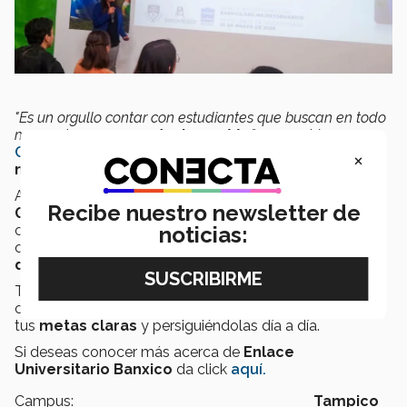
"Es un orgullo contar con estudiantes que buscan en todo
momento ser un
agente de cambio.
"
, comentó para
CONECTA
Adriana Morales
,
directora del área de
×
negocios.
Al inicio la frustración fue lo que más afectó a
Recibe nuestro newsletter de
Guadalupe,
pero a pesar de ello siguió hasta
convertirse en una participante destacada e incluso
noticias:
colaborar para un artículo de la revista
Nociones 2020
de Banxico.
Tú también puedes ser un
factor de cambio
en tu
comunidad con acciones como estas, manteniendo
tus
metas claras
y persiguiéndolas día a día.
Si deseas conocer más acerca de
Enlace
Universitario Banxico
da click
aquí.
Campus:
Tampico