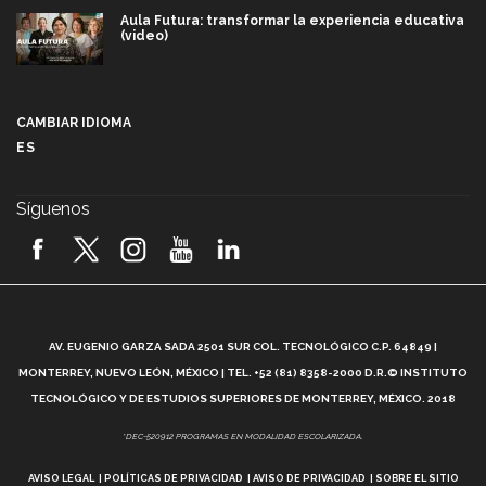
Aula Futura: transformar la experiencia educativa
(video)
Más que un festival cultural: así es la magia de
VIBRART 2026 (video)
CAMBIAR IDIOMA
ES
Javier Guzmán: investigación con impacto social
(video)
Síguenos
¡México, en el top del mundial de robótica FIRST
2026! (video)
Vida Tec: Pasión, disciplina y básquetbol, con Gael
Adame (video)
A
AV. EUGENIO GARZA SADA 2501 SUR COL. TECNOLÓGICO C.P. 64849 |
L
¿Cómo es el Modelo Educativo Tec? (video)
MONTERREY, NUEVO LEÓN, MÉXICO | TEL. +52 (81) 8358-2000 D.R.© INSTITUTO
TECNOLÓGICO Y DE ESTUDIOS SUPERIORES DE MONTERREY, MÉXICO. 2018
Vida Tec: Feminismo e Inteligencia Artificial, Paola
*DEC-520912 PROGRAMAS EN MODALIDAD ESCOLARIZADA.
Ricaurte (video)
AVISO LEGAL
POLÍTICAS DE PRIVACIDAD
AVISO DE PRIVACIDAD
SOBRE EL SITIO