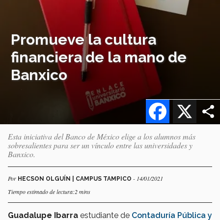
Promueve la cultura
financiera de la mano de
Banxico
Facebook
X
Esta iniciativa del Banco de México elige a los alumnos más
sobresalientes para ser un vínculo entre las universidades y
Banxico.
Por
- 14/01/2021
HECSON OLGUÍN | CAMPUS TAMPICO
Tiempo estimado de lectura:2 mins
Guadalupe Ibarra
estudiante de
Contaduría Pública y