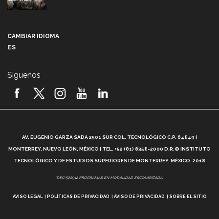
Más que un festival cultural: así es la magia de
VIBRART 2026 (video)
CAMBIAR IDIOMA
ES
Javier Guzmán: investigación con impacto social
(video)
Síguenos
¡México, en el top del mundial de robótica FIRST
2026! (video)
Vida Tec: Pasión, disciplina y básquetbol, con Gael
Adame (video)
A
AV. EUGENIO GARZA SADA 2501 SUR COL. TECNOLÓGICO C.P. 64849 |
L
¿Cómo es el Modelo Educativo Tec? (video)
MONTERREY, NUEVO LEÓN, MÉXICO | TEL. +52 (81) 8358-2000 D.R.© INSTITUTO
TECNOLÓGICO Y DE ESTUDIOS SUPERIORES DE MONTERREY, MÉXICO. 2018
Vida Tec: Feminismo e Inteligencia Artificial, Paola
*DEC-520912 PROGRAMAS EN MODALIDAD ESCOLARIZADA.
Ricaurte (video)
AVISO LEGAL
POLÍTICAS DE PRIVACIDAD
AVISO DE PRIVACIDAD
SOBRE EL SITIO