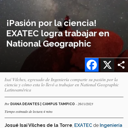
¡Pasión por la ciencia!
EXATEC logra trabajar en
National Geographic
Facebook
X
Isaí Vilches, egresado de Ingeniería comparte su pasión por la
ciencia y cómo esta lo llevó a trabajar en National Geographic
Latinoamérica
Por
- 26/11/2023
DIANA DEANTES | CAMPUS TAMPICO
Tiempo estimado de lectura:4 mins
Josué Isaí Vilches de la Torre
,
EXATEC
de
Ingeniería