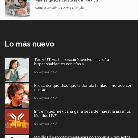
Milán riqueza cultural de México
Daniela Novillo y Carlos González
Lo más nuevo
Tec y UT Austin buscan "devolver la voz" a
hispanohablantes con afasia
05 Agosto 2026
El escritor que dice que la derrota también merece ser
contada
05 Agosto 2026
Entre miles: mexicana gana beca de maestría Erasmus
Mundus LIVE
05 Agosto 2026
Movilidad y robots: sonorenses colaboran en proyectos