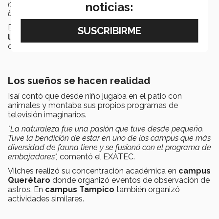
mismo y con el público de que lo que les estoy dando, si
noticias:
bien es digerible y entendible, también es real".
De esta forma Isaí concluye en que su carrera en el
Tec
le brindó las bases
para hoy poder realizar su trabajo
de forma profesional.
Los sueños se hacen realidad
Isaí contó que desde niño jugaba en el patio con
animales y montaba sus propios programas de
televisión imaginarios.
"La naturaleza fue una pasión que tuve desde pequeño.
Tuve la bendición de estar en uno de los campus que más
diversidad de fauna tiene y se fusionó con el programa de
embajadores",
comentó el EXATEC.
Vilches realizó su concentración académica en
campus
Querétaro
donde organizó eventos de observación de
astros. En
campus Tampico
también organizó
actividades similares.