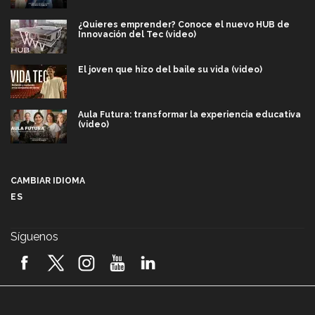
¿Quieres emprender? Conoce el nuevo HUB de
Innovación del Tec (video)
El joven que hizo del baile su vida (video)
Aula Futura: transformar la experiencia educativa
(video)
Más que un festival cultural: así es la magia de
VIBRART 2026 (video)
CAMBIAR IDIOMA
ES
Javier Guzmán: investigación con impacto social
(video)
Síguenos
¡México, en el top del mundial de robótica FIRST
2026! (video)
Vida Tec: Pasión, disciplina y básquetbol, con Gael
Adame (video)