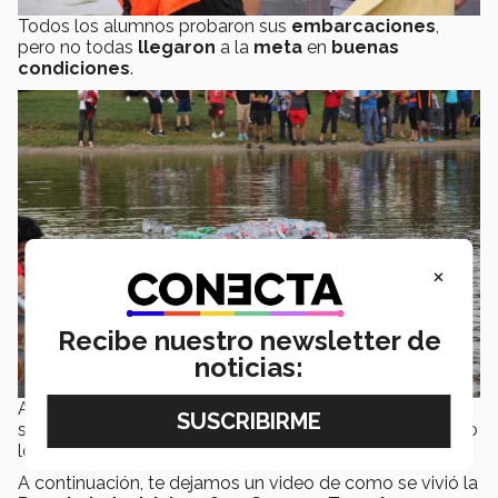
Todos los alumnos probaron sus
embarcaciones
,
pero no todas
llegaron
a la
meta
en
buenas
condiciones
.
×
Recibe nuestro newsletter de
noticias:
A pesar de eso,
ningún equipo se dio por vencido
y
siguieron adelante, pasando la meta
victoriosos
, como
los
borregos salvajes e imparables
que son.
A continuación, te dejamos un video de como se vivió la