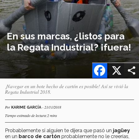
En sus marcas, ¿listos para
la Regata Industrial? ¡fuera!
Facebook
X
¡Navegar en un bote hecho de cartón es posible! Así se vivió la
Regata Industrial 2018.
Por
- 21/11/2018
KARIME GARCÍA
Tiempo estimado de lectura:2 mins
Probablemente si alguien te dijera que pasó un
jagüey
en un
barco de cartón
probablemente no le creerías,