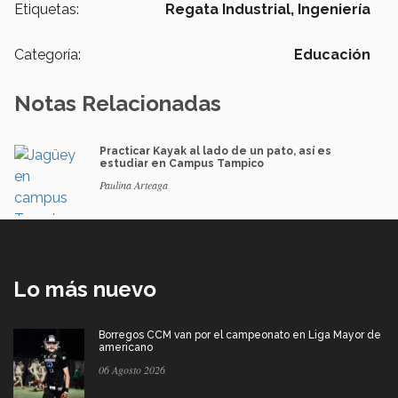
Etiquetas:
Regata Industrial,
Ingeniería
Categoría:
Educación
Notas Relacionadas
Practicar Kayak al lado de un pato, así es
estudiar en Campus Tampico
Paulina Arteaga
Lo más nuevo
Borregos CCM van por el campeonato en Liga Mayor de
americano
06 Agosto 2026