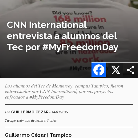
CNN International
entrevista a alumnos del
Tec por #MyFreedomDay
Facebook
X
Los alumnos del Tec de Monterrey, campus Tampico, fueron
entrevistados por CNN International, por sus proyectos
enfocados a #MyFreedomDay
Por
- 14/03/2019
GUILLERMO CÉZAR
Tiempo estimado de lectura:3 mins
Guillermo Cézar | Tampico