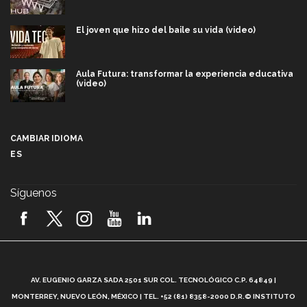
El joven que hizo del baile su vida (video)
Aula Futura: transformar la experiencia educativa
(video)
Más que un festival cultural: así es la magia de
VIBRART 2026 (video)
CAMBIAR IDIOMA
ES
Javier Guzmán: investigación con impacto social
(video)
Síguenos
¡México, en el top del mundial de robótica FIRST
2026! (video)
Vida Tec: Pasión, disciplina y básquetbol, con Gael
Adame (video)
A
AV. EUGENIO GARZA SADA 2501 SUR COL. TECNOLÓGICO C.P. 64849 |
L
¿Cómo es el Modelo Educativo Tec? (video)
MONTERREY, NUEVO LEÓN, MÉXICO | TEL. +52 (81) 8358-2000 D.R.© INSTITUTO