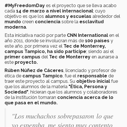
#MyFreedomDay
es el proyecto que se lleva acabo
cada
14 de marzo a nivel internacional
; cuyo
objetivo es que los
alumnos y escuelas
alrededor del
mundo
creen
conciencia
sobre la
esclavitud
moderna
.
Esta iniciativa nació por parte
CNN International
en el
año 2011, donde se involucran más de
100 países
y
este año, por primera vez el
Tec de Monterrey,
campus Tampico, ha sido participe
; siendo así el
primer campus
del
Tec de Monterrey
en aunarse a
este
proyecto.
Rúben Núñez de Cáceres
, licenciado y profesor de
ética de
campus Tampico
, fue el
responsable
de
traer este proyecto al campus. Su
objetivo inicial
fue
que los alumnos de la materia
"Ética, Persona y
Sociedad"
, hicieran que los alumnos y colaboradores
de la institución tomaran
conciencia acerca de lo
que pasa en el mundo.
"Los muchachos sobrepasaron lo que
yo esperaba, me siento muy contento