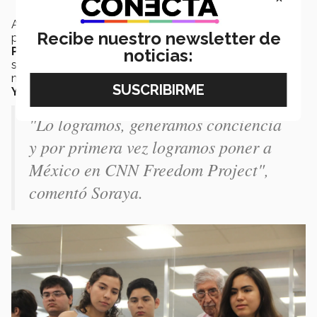
Al día siguiente,
Soraya
recibiría la confirmación por
Recibe nuestro newsletter de
parte de
Robyn Turner
, quien es
Senior Planning
Producer de CNN International
, de que el día jueves
noticias:
sería la entrevista con
Zain Asher
, presentadora de
noticias en
CNN International
en la ciudad de
Nueva
York.
"Lo logramos, generamos conciencia
y por primera vez logramos poner a
México en CNN Freedom Project",
comentó Soraya.