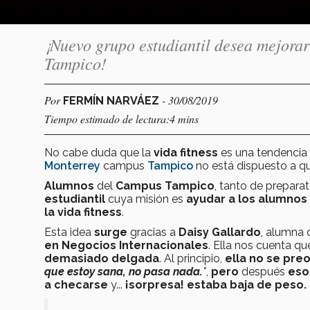
¡Nuevo grupo estudiantil desea mejorar 
Tampico!
Por
- 30/08/2019
FERMÍN NARVÁEZ
Tiempo estimado de lectura:4 mins
No cabe duda que la
vida fitness
es una tendencia
Monterrey
campus
Tampico
no está dispuesto a qu
A
lumnos
del
Campus Tampico
, tanto de prepara
estudiantil
cuya misión es
ayudar a los alumnos 
la vida fitness
.
Esta idea
surge
gracias a
Daisy Gallardo
, alumna 
en
Negocios Internacionales
. Ella nos cuenta q
demasiado delgada
. Al principio,
ella no se pr
que estoy sana, no pasa nada.
"
,
pero
después
eso
a checarse
y...
¡sorpresa! estaba baja de peso.