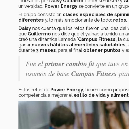
Liderados por
Daisy Gallardo
de 1er. semestre y
Gu
universidad,
Power Energy
se convierte en un gru
El grupo consiste en
clases especiales de spinn
diferentes
y, lo más emocionante de todo:
r
etos
.
Daisy
nos cuenta que los retos fueron una idea del 
que
Guillermo
nos dice que él ya había tenido un 
creó una dinámica llamada "
Campus Fitness
", la 
ganar
nuevos hábitos alimenticios saludables
, 
durante
3 meses
, para al final
obtener puntos
y a
Fue el
primer cambio fit
que tuve en
usamos de base
Campus Fitness
para
Estos retos de
Power Energy
, tienen como propós
competencia a mejorar el
estilo de vida y alimen