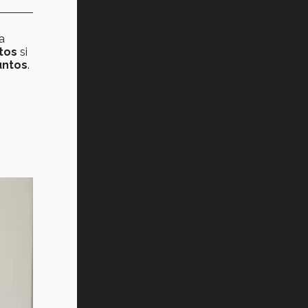
a
tos
si
untos
.