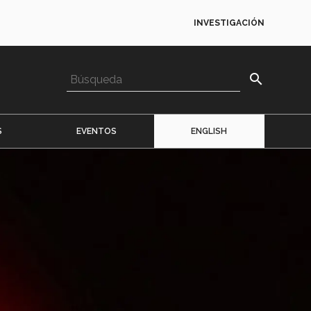
INVESTIGACIÓN
search
S
EVENTOS
ENGLISH