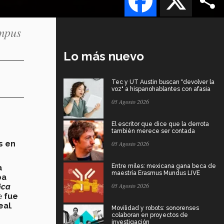
ampus
Lo más nuevo
Tec y UT Austin buscan "devolver la
voz" a hispanohablantes con afasia
05 Agosto 2026
El escritor que dice que la derrota
también merece ser contada
s en
05 Agosto 2026
Entre miles: mexicana gana beca de
a
maestría Erasmus Mundus LIVE
ba
05 Agosto 2026
ica
ue
fue
eal
.
Movilidad y robots: sonorenses
colaboran en proyectos de
investigación