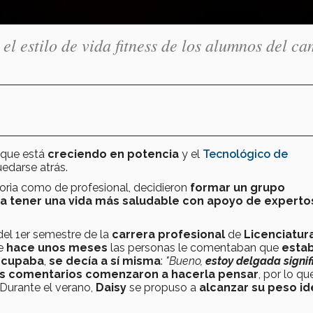
el estilo de vida fitness de los alumnos del c
 que está
creciendo en potencia
y el
Tecnológico de
edarse atrás.
toria como de profesional,
decidieron
formar un grupo
a tener una vida más saludable con apoyo de experto
del 1er semestre de la
carrera profesional
de
Licenciatur
ue
hace unos meses
las personas le comentaban que
esta
eocupaba
,
se decía a sí misma
:
"Bueno,
estoy delgada signif
s comentarios
comenzaron a hacerla pensar
, por lo q
Durante el verano,
Daisy
se propuso a
alcanzar su peso id