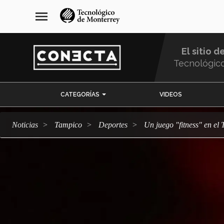
Pasar
navegación
menu
al
principal
contenido
principal
El sitio d
Tecnológic
Menu
CATEGORÍAS
VIDEOS
Comunidad
Noticias
Tampico
deportes
Un juego "fitness" en e