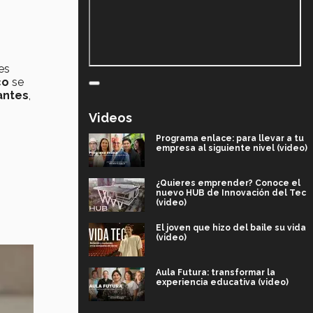
 es
co
se
antes
,
Videos
Programa enlace: para llevar a tu
empresa al siguiente nivel (video)
¿Quieres emprender? Conoce el
nuevo HUB de Innovación del Tec
(video)
El joven que hizo del baile su vida
(video)
Aula Futura: transformar la
experiencia educativa (video)