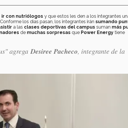
n
ir con nutriólogos
y que estos les den a los integrantes un
Conforme los días pasan, los integrantes irán
sumando pun
sistir
a las
clases deportivas del campus
suman
más p
nadores
de
muchas sorpresas
que
Power Energy
tiene
us" agrega
Desiree Pacheco
, integrante de la