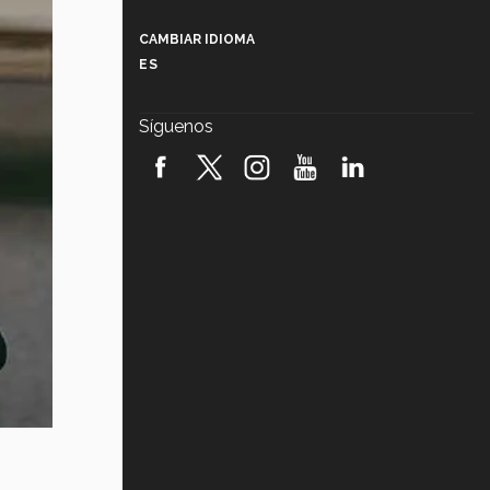
Más que un festival cultural: así es
la magia de VIBRART 2026 (video)
CAMBIAR IDIOMA
ES
Javier Guzmán: investigación con
impacto social (video)
Síguenos
¡México, en el top del mundial de
robótica FIRST 2026! (video)
Vida Tec: Pasión, disciplina y
básquetbol, con Gael Adame
(video)
¿Cómo es el Modelo Educativo
Tec? (video)
Vida Tec: Feminismo e Inteligencia
Artificial, Paola Ricaurte (video)