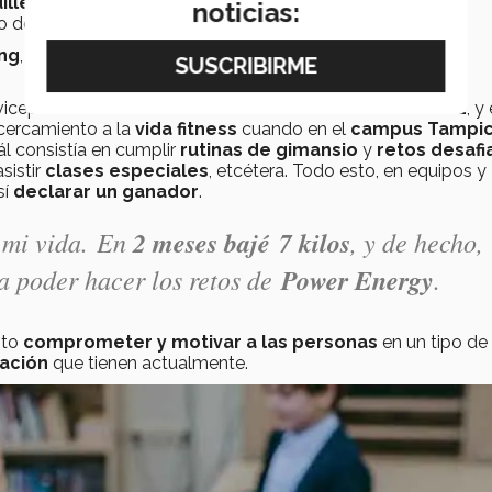
illermo Cezar Gutiérrez
del 5to. semestre, ambos de
noticias:
po donde muchos quieren estar.
ing
,
yoga
,
mindfulness
,
campamentos con temáticas
vicepresidente de la mesa directiva:
Guillermo Gutiérrez
, y
acercamiento a la
vida fitness
cuando en el
campus Tampi
cuál consistía en cumplir
rutinas de gimansio
y
retos desafi
asistir
clases especiales
, etcétera. Todo esto, en equipos y
sí
declarar un ganador
.
 mi vida. En
2 meses bajé 7 kilos
, y de hecho,
 poder hacer los retos de
Power Energy
.
ito
comprometer y motivar a las personas
en un tipo de
tación
que tienen actualmente.