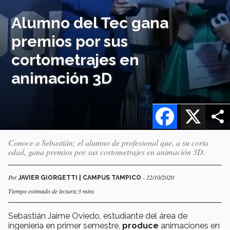
Alumno del Tec gana
premios por sus
cortometrajes en
animación 3D
Facebook
X
Conoce a Sebastián; el alumno de profesional que, a su corta
edad, gana premios por sus cortometrajes en animación 3D.
Por
- 22/10/2020
JAVIER GIORGETTI | CAMPUS TAMPICO
Tiempo estimado de lectura:3 mins
Sebastián Jaime Oviedo, estudiante del área de
ingeniería en primer semestre,
produce
animaciones en