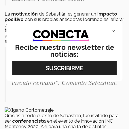
La
motivación
de Sebastián es generar un
impacto
positivo
con sus propias anécdotas logrando así aflorar
los sentimientos en el público. Actualmente esta
×
trabajando en Xigarro, una historia que retrata a una
adolescente de 16 años que tiene problemas de
autoestima y de adicciones.
Recibe nuestro newsletter de
"Quiero compartir el sentimiento que
noticias:
una amiga vivió con su adicción al
cigarro y como también afectó a su
círculo cercano". Comentó Sebastián.
Gracias a todo el éxito de Sebastián, fue invitado para
ser
conferencista
en el evento de innovación INC
Monterrey 2020. Ahí dará una charla de distintas