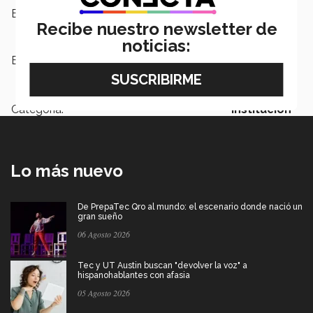
Escuelas:
Arquitectura, Arte y Diseño
Recibe nuestro newsletter de
noticias:
Etiquetas:
Sonora Norte,
Campus Sonora
Norte
Categoría:
Institución
Lo más nuevo
De PrepaTec Qro al mundo: el escenario donde nació un
gran sueño
06 Agosto 2026
Tec y UT Austin buscan "devolver la voz" a
hispanohablantes con afasia
05 Agosto 2026