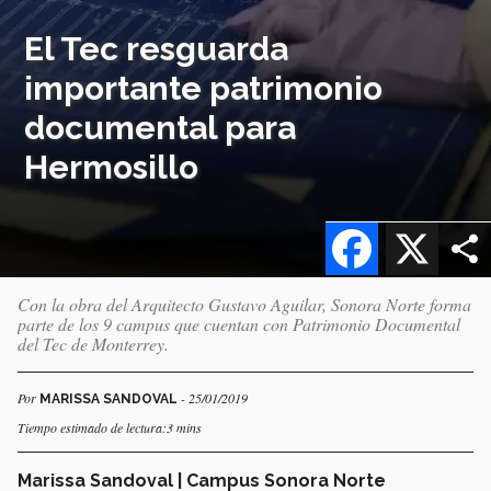
El Tec resguarda
importante patrimonio
documental para
Hermosillo
Facebook
X
Con la obra del Arquitecto Gustavo Aguilar, Sonora Norte forma
parte de los 9 campus que cuentan con Patrimonio Documental
del Tec de Monterrey.
Por
- 25/01/2019
MARISSA SANDOVAL
Tiempo estimado de lectura:3 mins
Marissa Sandoval | Campus Sonora Norte