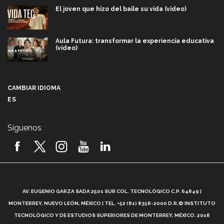
El joven que hizo del baile su vida (video)
Aula Futura: transformar la experiencia educativa
(video)
Más que un festival cultural: así es la magia de
VIBRART 2026 (video)
CAMBIAR IDIOMA
ES
Javier Guzmán: investigación con impacto social
(video)
Síguenos
¡México, en el top del mundial de robótica FIRST
2026! (video)
Vida Tec: Pasión, disciplina y básquetbol, con Gael
Adame (video)
A
AV. EUGENIO GARZA SADA 2501 SUR COL. TECNOLÓGICO C.P. 64849 |
L
¿Cómo es el Modelo Educativo Tec? (video)
MONTERREY, NUEVO LEÓN, MÉXICO | TEL. +52 (81) 8358-2000 D.R.© INSTITUTO
TECNOLÓGICO Y DE ESTUDIOS SUPERIORES DE MONTERREY, MÉXICO. 2018