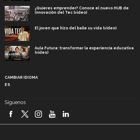
¿Quieres emprender? Conoce el nuevo HUB de
Innovación del Tec (video)
El joven que hizo del baile su vida (video)
Aula Futura: transformar la experiencia educativa
(video)
Más que un festival cultural: así es la magia de
VIBRART 2026 (video)
CAMBIAR IDIOMA
ES
Javier Guzmán: investigación con impacto social
(video)
Síguenos
¡México, en el top del mundial de robótica FIRST
2026! (video)
Vida Tec: Pasión, disciplina y básquetbol, con Gael
Adame (video)
A