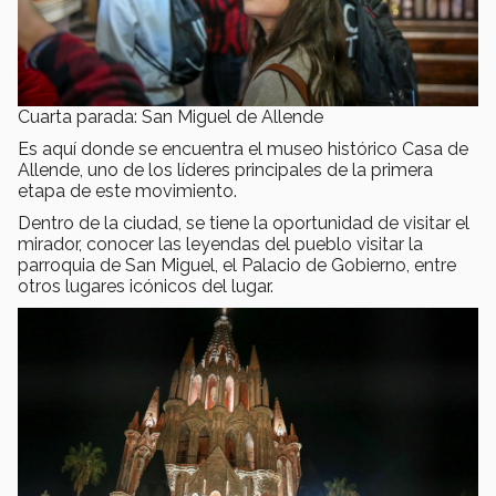
Cuarta parada: San Miguel de Allende
Es aquí donde se encuentra el museo histórico Casa de
Allende, uno de los líderes principales de la primera
etapa de este movimiento.
Dentro de la ciudad, se tiene la oportunidad de visitar el
mirador, conocer las leyendas del pueblo visitar la
parroquia de San Miguel, el Palacio de Gobierno, entre
otros lugares icónicos del lugar.