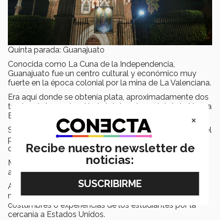
Quinta parada: Guanajuato
Conocida como La Cuna de la Independencia,
Guanajuato fue un centro cultural y económico muy
fuerte en la época colonial por la mina de La Valenciana.
Era aquí donde se obtenía plata, aproximadamente dos
tercios de la producción total de este metal de la Nueva
España.
×
Se visita el Monumento del Pípila, un homenaje a todo el
pueblo de Guanajuato que participó con valentía y
Recibe nuestro newsletter de
orgullo la lucha por la Independencia.
noticias:
María Teresa comenta que es una oportunidad para los
alumnos en conocer su propio país.
Al estar localizados en el estado de Sonora, una zona
muy alejada al centro, se suele americanizar las
costumbres o experiencias de los estudiantes por la
cercanía a Estados Unidos.