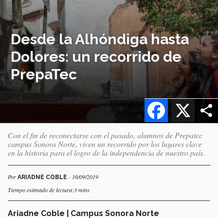
Desde la Alhóndiga hasta
Dolores: un recorrido de
PrepaTec
Facebook
X
Con el fin de reconectarse con el pasado, alumnos de Prepatec
campus Sonora Norte, viven un recorrido por los lugares clave
en la historia para el logro de la independencia de nuestro país.
Por
- 16/09/2019
ARIADNE COBLE
Tiempo estimado de lectura:3 mins
Ariadne Coble | Campus Sonora Norte