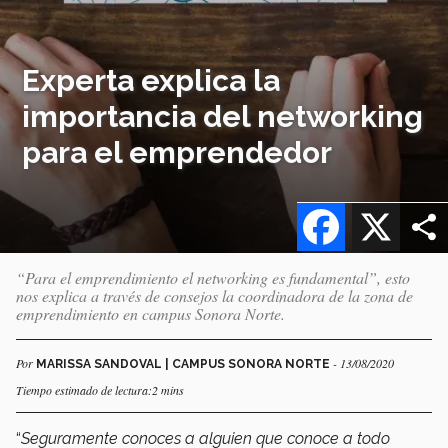
Experta explica la
importancia del networking
para el emprendedor
Facebook
X
“Para el emprendimiento el networking es fundamental”, esto
nos explica a través de consejos la coordinadora de la zona de
emprendimiento en campus Sonora Norte.
Por
- 13/08/2020
MARISSA SANDOVAL | CAMPUS SONORA NORTE
Tiempo estimado de lectura:2 mins
“
Seguramente conoces a alguien que conoce a todo