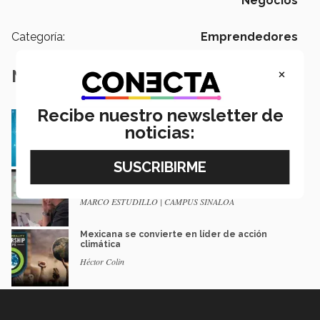
Negocios
Categoría:
Emprendedores
×
Notas Relacionadas
Recibe nuestro newsletter de
EXATEC crea emprendimiento con causa a
través del networking online
noticias:
Marissa Sandoval | Campus Sonora Norte
Sigue La Ruta del Emprendedor y haz
realidad tu idea de negocio
MARCO ESTUDILLO | CAMPUS SINALOA
Mexicana se convierte en líder de acción
climática
Héctor Colin