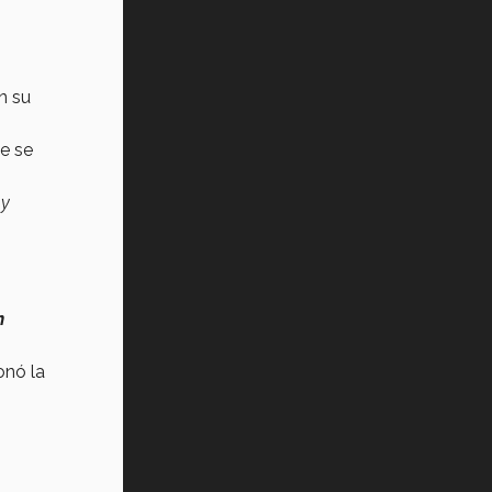
n su
e se
y
n
nó la