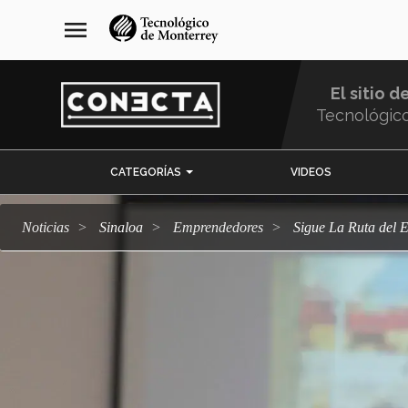
Pasar
navegación
menu
al
principal
contenido
principal
El sitio d
Tecnológic
Menu
CATEGORÍAS
VIDEOS
Comunidad
Noticias
Sinaloa
emprendedores
Sigue La Ruta del 