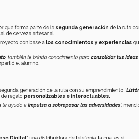
r que forma parte de la
segunda generación
de la ruta co
cal de cerveza artesanal.
royecto con base a
los conocimientos y experiencias
qu
nto
, también te brinda conocimiento para
consolidar tus ideas
artió el alumno.
 segunda generación de la ruta con su emprendimiento “
Listó
s de regalo
personalizables e interactuables.
a te ayuda e
impulsa a sobrepasar las adversidades
”,
mencio
aso Digital
”, una distribuidora de telefonía, la cual es el