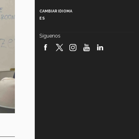
Más que un festival cultural: así es
la magia de VIBRART 2026 (video)
CAMBIAR IDIOMA
ES
Javier Guzmán: investigación con
impacto social (video)
Síguenos
¡México, en el top del mundial de
robótica FIRST 2026! (video)
Vida Tec: Pasión, disciplina y
básquetbol, con Gael Adame
(video)
¿Cómo es el Modelo Educativo
Tec? (video)
Vida Tec: Feminismo e Inteligencia
Artificial, Paola Ricaurte (video)