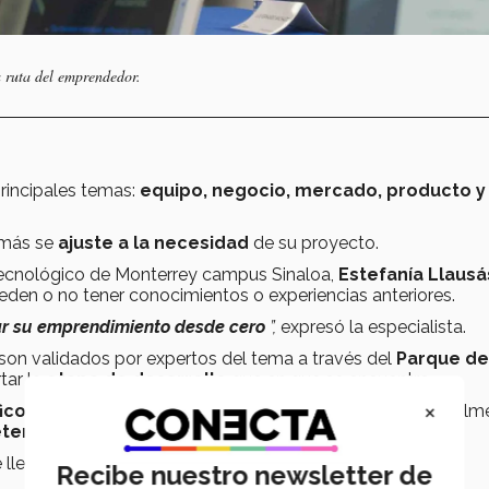
 ruta del emprendedor.
rincipales temas:
equipo, negocio, mercado, producto y
más se
ajuste a la necesidad
de su proyecto.
ecnológico de Monterrey campus Sinaloa,
Estefanía Llausá
eden o no tener conocimientos o experiencias anteriores.
ar su emprendimiento desde cero
”,
expresó la especialista.
on validados por expertos del tema a través del
Parque de
tar la
etapa de desarrollo
que en que se encuentre.
×
co para todos los niveles educativos
, teniendo actualm
teranos.
 llevaron La Ruta del Emprendedor
.
Recibe nuestro newsletter de