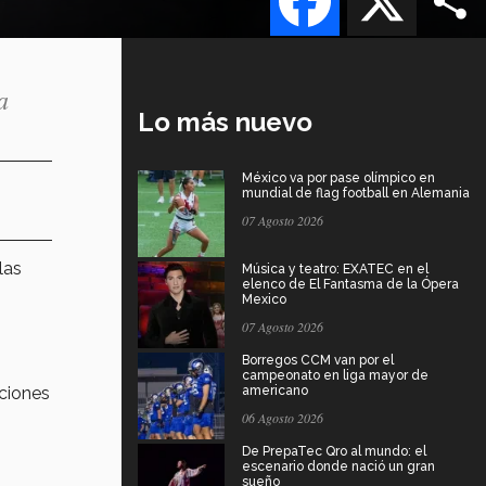
a
Lo más nuevo
México va por pase olímpico en
mundial de flag football en Alemania
07 Agosto 2026
las
Música y teatro: EXATEC en el
elenco de El Fantasma de la Ópera
Mexico
07 Agosto 2026
Borregos CCM van por el
campeonato en liga mayor de
aciones
americano
06 Agosto 2026
De PrepaTec Qro al mundo: el
escenario donde nació un gran
sueño