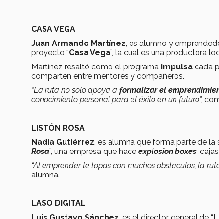
CASA VEGA
Juan Armando Martínez
, es alumno y emprendedo
proyecto “
Casa Vega
”, la cual es una productora lo
Martínez resaltó como el programa
impulsa
cada p
comparten entre mentores y compañeros.
“La ruta no solo apoya a
formalizar el emprendimie
conocimiento personal para el éxito en un futuro”,
comp
LISTÓN ROSA
Nadia Gutiérrez
, es alumna que forma parte de la
Rosa
”, una empresa que hace
explosion boxes
, caja
“Al emprender te topas con muchos obstáculos, la rut
alumna.
LASO DIGITAL
Luis Gustavo Sánchez
, es el director general de “
L