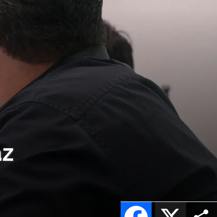
az
Facebook
X