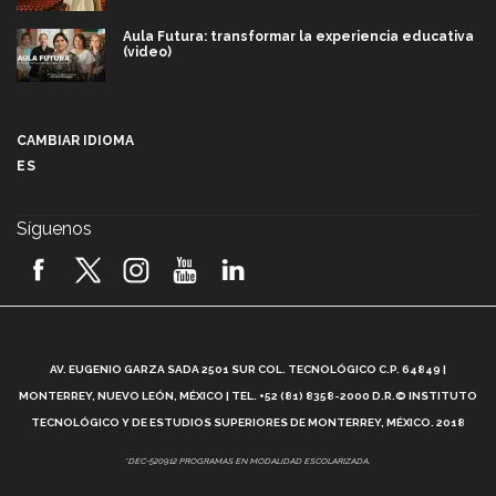
Aula Futura: transformar la experiencia educativa
(video)
Más que un festival cultural: así es la magia de
VIBRART 2026 (video)
CAMBIAR IDIOMA
ES
Javier Guzmán: investigación con impacto social
(video)
Síguenos
¡México, en el top del mundial de robótica FIRST
2026! (video)
Vida Tec: Pasión, disciplina y básquetbol, con Gael
Adame (video)
A
AV. EUGENIO GARZA SADA 2501 SUR COL. TECNOLÓGICO C.P. 64849 |
L
¿Cómo es el Modelo Educativo Tec? (video)
MONTERREY, NUEVO LEÓN, MÉXICO | TEL. +52 (81) 8358-2000 D.R.© INSTITUTO
TECNOLÓGICO Y DE ESTUDIOS SUPERIORES DE MONTERREY, MÉXICO. 2018
Vida Tec: Feminismo e Inteligencia Artificial, Paola
*DEC-520912 PROGRAMAS EN MODALIDAD ESCOLARIZADA.
Ricaurte (video)