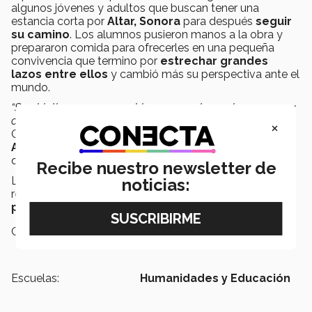
algunos jóvenes y adultos que buscan tener una
estancia corta por
Altar, Sonora
para después
seguir
su camino
. Los alumnos pusieron manos a la obra y
prepararon comida para ofrecerles en una pequeña
convivencia que termino por
estrechar grandes
lazos entre ellos
y cambió más su perspectiva ante el
mundo.
“Su objetivo no va a cambiar, pero podemos hacer que su
camino se más grato para lograr su sueño”
comparte a
×
CONECTA,
María Fernanda Ávila, estudiante de
Administración de Empresas en campus Toluca
,
quién estuvo en Sonora Norte por Semana i.
Recibe nuestro newsletter de
La realidad de la actividad fue más allá de un video
noticias:
reportaje,
abrió el camino a futuros voluntarios
para esta causa.
Campus:
Sonora Norte
Escuelas:
Humanidades y Educación