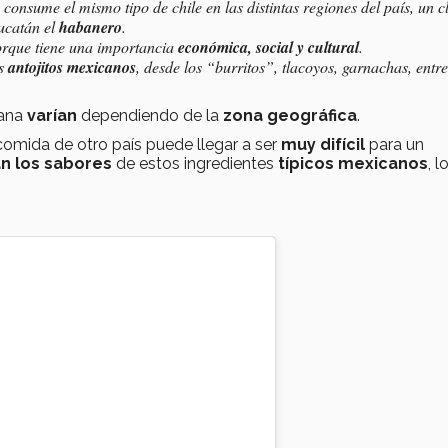
consume el mismo tipo de chile en las distintas regiones del país, un c
ucatán el
habanero
.
porque tiene una importancia
económica, social y cultural
.
os
antojitos mexicanos
, desde los “burritos”, tlacoyos, garnachas, entre
cana
varían
dependiendo de la
zona geográfica
.
comida de otro país puede llegar a ser
muy difícil
para un
n los sabores
de estos ingredientes
típicos mexicanos
, l