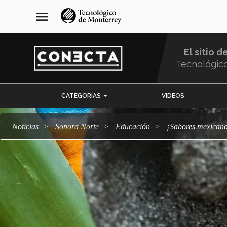
Pasar
navegación
menu
al
principal
contenido
principal
El sitio d
Tecnológic
Menu
CATEGORÍAS
VIDEOS
Comunidad
Noticias
Sonora Norte
Educación
¡Sabores mexica