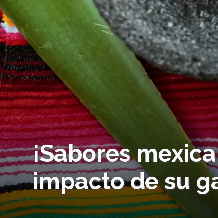
¡Sabores mexica
impacto de su g