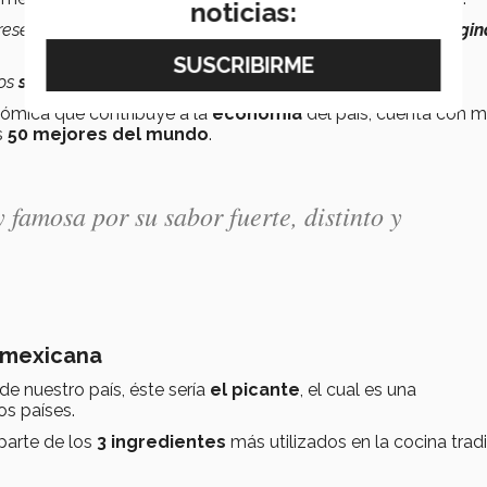
noticias:
resentatividad de la humanidad por su
antigüedad y la origi
os
significados y símbolos
”, comentó la maestra.
nómica que contribuye a la
economía
del país, cuenta con 
s
50 mejores del mundo
.
famosa por su sabor fuerte, distinto y
a mexicana
de nuestro país, éste sería
el picante
, el cual es una
s países.
parte de los
3 ingredientes
más utilizados en la cocina trad
: