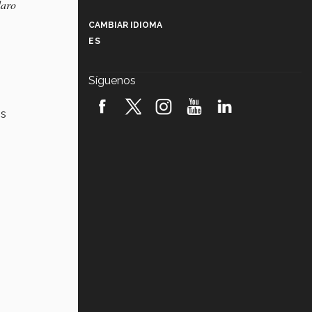
laro
Más que un festival cultural: así es
la magia de VIBRART 2026 (video)
CAMBIAR IDIOMA
ES
Javier Guzmán: investigación con
impacto social (video)
Síguenos
¡México, en el top del mundial de
robótica FIRST 2026! (video)
os
Vida Tec: Pasión, disciplina y
básquetbol, con Gael Adame
(video)
¿Cómo es el Modelo Educativo
Tec? (video)
Vida Tec: Feminismo e Inteligencia
Artificial, Paola Ricaurte (video)