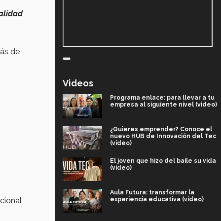
nalidad
más de
Videos
Programa enlace: para llevar a tu
empresa al siguiente nivel (video)
¿Quieres emprender? Conoce el
nuevo HUB de Innovación del Tec
(video)
El joven que hizo del baile su vida
(video)
Aula Futura: transformar la
icional
experiencia educativa (video)