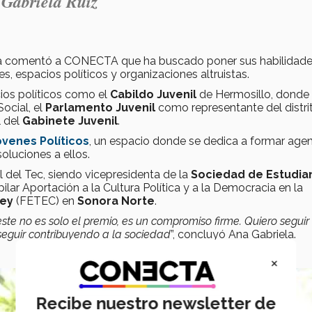
 Gabriela Ruiz
na comentó a CONECTA que ha buscado poner sus habilidade
s, espacios políticos y organizaciones altruistas.
ios políticos como el
Cabildo Juvenil
de Hermosillo, donde 
ocial, el
Parlamento Juvenil
como representante del distri
l del
Gabinete Juvenil
.
venes Políticos
, un espacio donde se dedica a formar age
oluciones a ellos.
l del Tec, siendo vicepresidenta de la
Sociedad de Estudia
ilar Aportación a la Cultura Política y a la Democracia en la
rey
(FETEC) en
Sonora Norte
.
ste no es solo el premio, es un compromiso firme. Quiero seguir
seguir contribuyendo a la sociedad
”, concluyó Ana Gabriela.
×
Recibe nuestro newsletter de