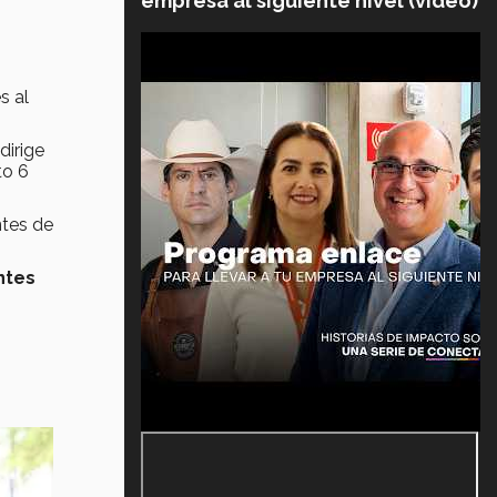
empresa al siguiente nivel (video)
s al
dirige
to 6
ntes de
ntes