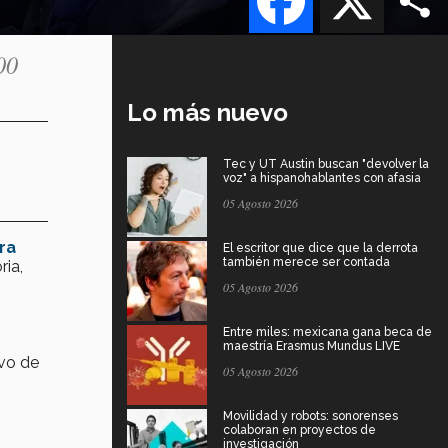
00
Lo más nuevo
Tec y UT Austin buscan "devolver la
voz" a hispanohablantes con afasia
05 Agosto 2026
ra
El escritor que dice que la derrota
también merece ser contada
ria,
05 Agosto 2026
Entre miles: mexicana gana beca de
maestría Erasmus Mundus LIVE
ivo de
05 Agosto 2026
Movilidad y robots: sonorenses
colaboran en proyectos de
investigación