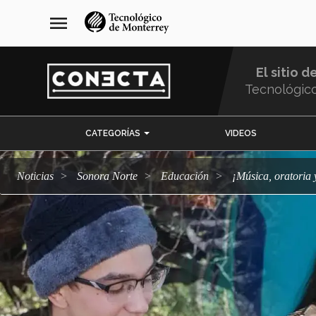
Pasar
navegación
menu
al
principal
contenido
principal
El sitio d
Tecnológic
Menu
CATEGORÍAS
VIDEOS
Comunidad
Noticias
Sonora Norte
Educación
¡Música, orator