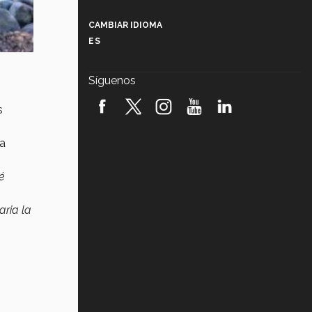
Más que un festival cultural: así es
la magia de VIBRART 2026 (video)
CAMBIAR IDIOMA
ES
Javier Guzmán: investigación con
impacto social (video)
Síguenos
¡México, en el top del mundial de
robótica FIRST 2026! (video)
s
Vida Tec: Pasión, disciplina y
 a
básquetbol, con Gael Adame
(video)
é
¿Cómo es el Modelo Educativo
Tec? (video)
aria la
Vida Tec: Feminismo e Inteligencia
Artificial, Paola Ricaurte (video)