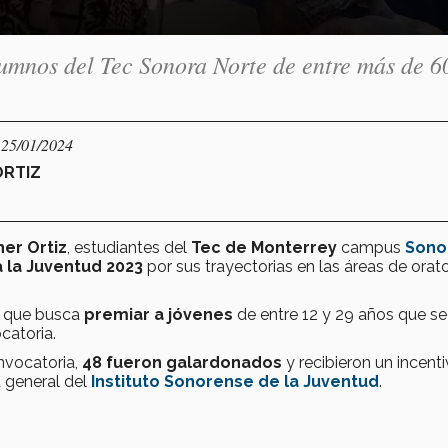
lumnos del Tec Sonora Norte de entre más de 6
 25/01/2024
ORTIZ
er Ortiz
, estudiantes del
Tec de Monterrey
campus
Sono
a la Juventud 2023
por sus trayectorias en las áreas de orato
va que busca
premiar a jóvenes
de entre 12 y 29 años que se
catoria.
onvocatoria,
48
fueron galardonados
y recibieron un incent
a general del
Instituto Sonorense de la Juventud
.