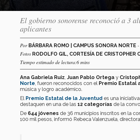
El gobierno sonorense reconoció a 3 a
aplicantes
Por
-
BÁRBARA ROMO | CAMPUS SONORA NORTE
Fotos
RODOLFO GIL, CORTESÍA DE CRISTOPHER 
Tiempo estimado de lectura:6 mins
Ana Gabriela Ruiz
,
Juan Pablo Ortega
y
Cristoph
Norte
, fueron reconocidos con el
Premio Estatal 
música y logro académico.
El
Premio Estatal de la Juventud
es una iniciati
destaquen en una de las
12 categorías
de la convo
De
644 jóvenes
de 36 municipios inscritos en la c
100 mil pesos, informó Rebeca Valenzuela, director