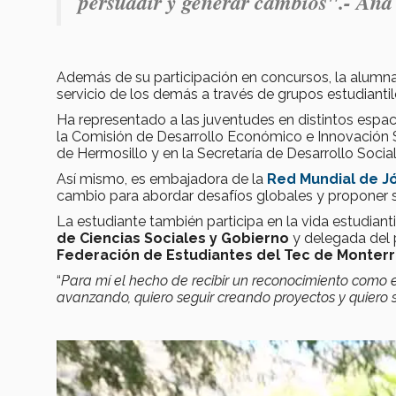
persuadir y generar cambios".- Ana
Además de su participación en concursos, la alum
servicio de los demás a través de grupos estudiantile
Ha representado a las juventudes en distintos espac
la Comisión de Desarrollo Económico e Innovación S
de Hermosillo y en la Secretaría de Desarrollo Socia
Así mismo, es embajadora de la
Red Mundial de Jó
cambio para abordar desafíos globales y proponer s
La estudiante también participa en la vida estudianti
de Ciencias Sociales y Gobierno
y delegada del p
Federación de Estudiantes del Tec de Monter
“
Para mí el hecho de recibir un reconocimiento como e
avanzando, quiero seguir creando proyectos y quiero 