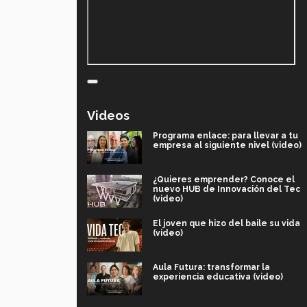
Videos
Programa enlace: para llevar a tu
empresa al siguiente nivel (video)
¿Quieres emprender? Conoce el
nuevo HUB de Innovación del Tec
(video)
El joven que hizo del baile su vida
(video)
Aula Futura: transformar la
experiencia educativa (video)