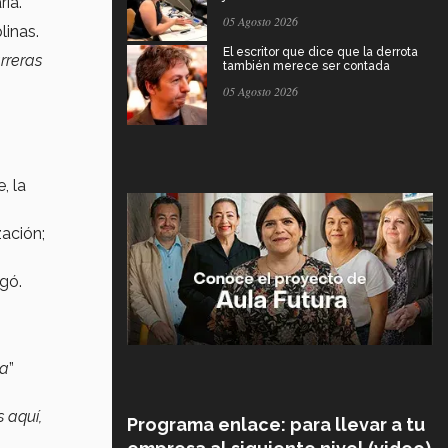
ria.
05 Agosto 2026
linas.
El escritor que dice que la derrota
rreras
también merece ser contada
05 Agosto 2026
, la
zación;
egó.
ma
”
 aquí,
Programa enlace: para llevar a tu