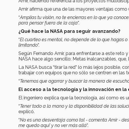
Amir, haciendo referencia a los proyectos multidiscip
Amir afirma que una de las mayores ventajas como uni
“
Amplias tu visión, no te encierras en lo que ya cono
para pensar fuera de la caja
”.
¿Qué hace la NASA para seguir avanzando?
“
El cuarteo es mental, no depende de lo que hagas o 
limitando
”.
Según Fernando Amir, para enfrentarse a este reto y
NASA hace algo sencillo: Metas inalcanzables, que, 
La NASA busca “tirar la red” lo más lejos posible, c
trabajar con equipos que no sólo se centren en las 
“
Tenemos que agarrar y buscar la manera de escuchar 
El acceso a la tecnología y la innovación en la
El ingeniero explica que la tecnología, así como es 
“
Tener todo a la mano y la disponibilidad de las solu
explicó.
“
No es una desventaja como tal - comenta Amir - desv
me quedo aquí’ y no ver más allá
”.