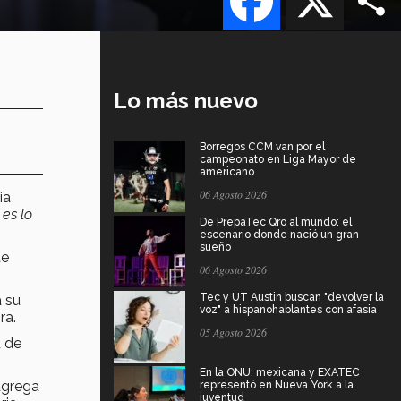
Lo más nuevo
Borregos CCM van por el
campeonato en Liga Mayor de
americano
06 Agosto 2026
ia
 es lo
De PrepaTec Qro al mundo: el
escenario donde nació un gran
sueño
te
06 Agosto 2026
Tec y UT Austin buscan "devolver la
a su
voz" a hispanohablantes con afasia
ra.
05 Agosto 2026
d de
En la ONU: mexicana y EXATEC
 agrega
representó en Nueva York a la
juventud