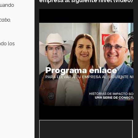
empresa al siguiente nivel (video)
cuando
cabo,
ndo los