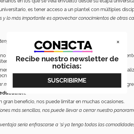
linarios en los que se veía envuelto desde su etapa universita
versitario, es tener acceso a un plantel con múltiples discip
ces y lo más importante es aprovechar conocimientos de otras ca
×
tengas en el momento, sino de lo que veas o lo que te estés
 no estar en el mismo lugar donde se encuentran actualmente
Recibe nuestro newsletter de
literalmente la humanidad no ha podido conseguir.
noticias:
omenta Amir, y una manera de lograrlo es con la internacionali
tecnologías con las que cuenta.
más allá y ver más allá de lo que tienes a tu alrededor
” agr
 educación.
un gran beneficio, nos puede limitar en muchas ocasiones.
ciones más sencillas, nos puede llevar a cerrar nuestro panora
entaja sería enfrascarse a ‘si ya tengo todas las comodidades