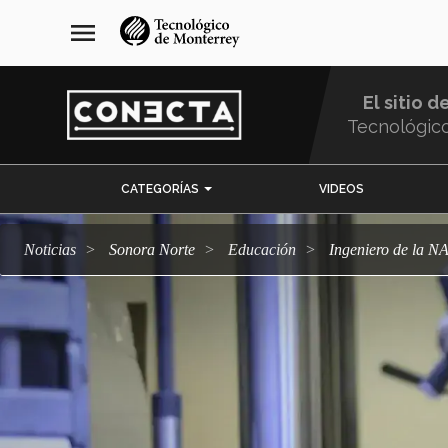
Pasar
navegación
menu
al
principal
contenido
principal
El sitio d
Tecnológic
Menu
CATEGORÍAS
VIDEOS
Comunidad
Noticias
Sonora Norte
Educación
Ingeniero de la N