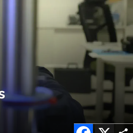
s
Facebook
X