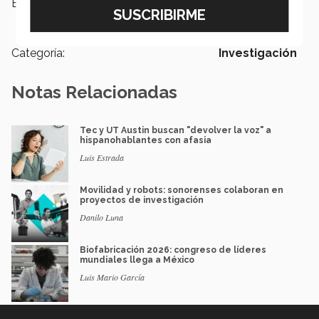
Etiquetas:
EIC,
Centro del Agua,
Calidad del
aire,
Campus Guadalajara
Categoría:
Investigación
Notas Relacionadas
Tec y UT Austin buscan "devolver la voz" a
hispanohablantes con afasia
Luis Estrada
Movilidad y robots: sonorenses colaboran en
proyectos de investigación
Danilo Luna
Biofabricación 2026: congreso de líderes
mundiales llega a México
Luis Mario García