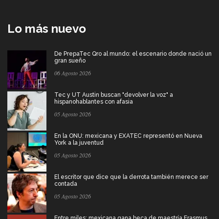
Lo más nuevo
De PrepaTec Qro al mundo: el escenario donde nació un
gran sueño
06 Agosto 2026
Tec y UT Austin buscan "devolver la voz" a
hispanohablantes con afasia
05 Agosto 2026
En la ONU: mexicana y EXATEC representó en Nueva
York a la juventud
05 Agosto 2026
El escritor que dice que la derrota también merece ser
contada
05 Agosto 2026
Entre miles: mexicana gana beca de maestría Erasmus