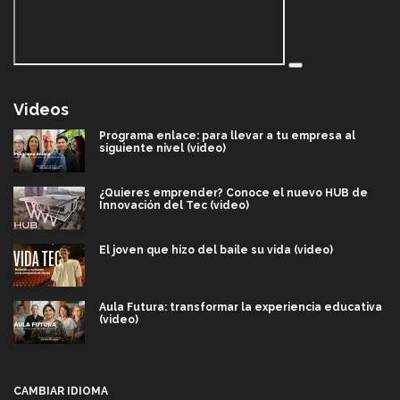
Videos
Programa enlace: para llevar a tu empresa al
siguiente nivel (video)
¿Quieres emprender? Conoce el nuevo HUB de
Innovación del Tec (video)
El joven que hizo del baile su vida (video)
Aula Futura: transformar la experiencia educativa
(video)
Más que un festival cultural: así es la magia de
VIBRART 2026 (video)
CAMBIAR IDIOMA