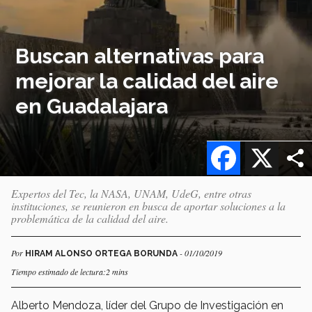
Buscan alternativas para
mejorar la calidad del aire
en Guadalajara
Facebook
X
Expertos del Tec, la NASA, UNAM, UdeG, entre otras
instituciones, se reunieron en busca de aportar soluciones a la
problemática de la calidad del aire.
Por
- 01/10/2019
HIRAM ALONSO ORTEGA BORUNDA
Tiempo estimado de lectura:2 mins
Alberto Mendoza, líder del Grupo de Investigación en