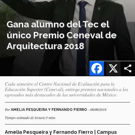
Gana alumno del Tec el
único Premio Ceneval de
Arquitectura 2018
Facebook
X
Cada semestre el Centro Nacional de Evaluación para la
Educación Superior (Ceneval), entrega premios nacionales a los
egresados más destacados de las universidades de México.
Por
- 06/06/2018
AMELIA PESQUEIRA Y FERNANDO FIERRO
Tiempo estimado de lectura:3 mins
Amelia Pesqueira y Fernando Fierro | Campus