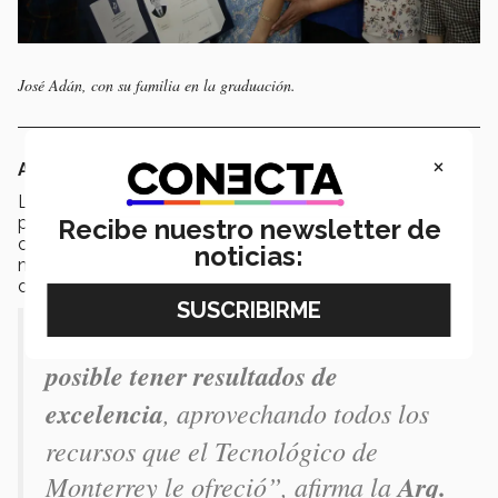
José Adán, con su familia en la graduación.
×
Arquitectura, orgullo en Sonora Norte
La
Escuela de Arquitectura, Arte y Diseño
forma
profesionistas que tengan la intención de generar un
Recibe nuestro newsletter de
cambio en la comunidad, con calidad académica,
noticias:
motivación y experiencias de vinculación con empresas
de diseño y construcción.
“
Adán Valenzuela muestra que es
posible tener resultados de
excelencia
, aprovechando todos los
recursos que el Tecnológico de
Monterrey le ofreció”, afirma la
Arq.