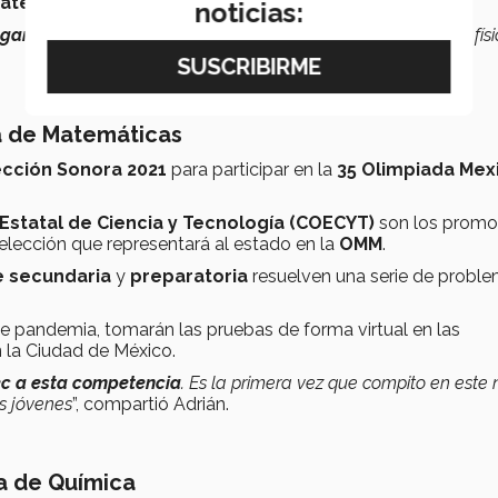
Matemáticas
.
noticias:
gar a nivel nacional
. Esta vez me decidí por el concurso de físi
a de Matemáticas
cción Sonora 2021
para participar en la
35 Olimpiada Mex
Estatal de Ciencia y Tecnología (COECYT)
son los promo
elección que representará al estado en la
OMM
.
e
secundaria
y
preparatoria
resuelven una serie de probl
e pandemia, tomarán las pruebas de forma virtual en las
n la Ciudad de México.
Tec a esta competencia
. Es la primera vez que compito en este n
s jóvenes
”, compartió Adrián.
a de Química