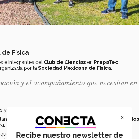
 de Física
s e integrantes del
Club de Ciencias
en
PrepaTec
rganizada por la
Sociedad Mexicana de Física
.
rmación y el acompañamiento que necesitan en 
das y todos los estudiantes de
nivel medio superior
.
×
lando los siguientes campos de la Física:
Mecánica, Fluidos
ca
.
Recibe nuestro newsletter de
 que decide participar en este concurso de Física, pero