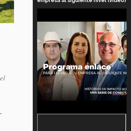
empresa al siguiente nivel (video)
el
,