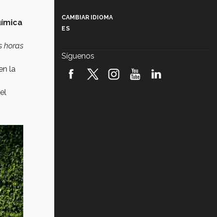
Más que un festival cultural: así es
la magia de VIBRART 2026 (video)
CAMBIAR IDIOMA
uímica
ES
Javier Guzmán: investigación con
impacto social (video)
s horas
Síguenos
¡México, en el top del mundial de
en la
robótica FIRST 2026! (video)
el
Vida Tec: Pasión, disciplina y
básquetbol, con Gael Adame
(video)
¿Cómo es el Modelo Educativo
Tec? (video)
Vida Tec: Feminismo e Inteligencia
Artificial, Paola Ricaurte (video)