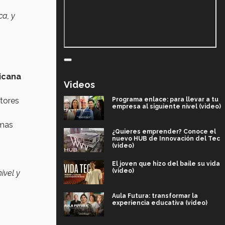
ca, y
icana
Videos
Programa enlace: para llevar a tu
tores
empresa al siguiente nivel (video)
emas
¿Quieres emprender? Conoce el
nuevo HUB de Innovación del Tec
(video)
El joven que hizo del baile su vida
(video)
ivel y
Aula Futura: transformar la
experiencia educativa (video)