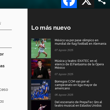
s
Lo más nuevo
México va por pase olímpico en
mundial de flag football en Alemania
07 Agosto 2026
or
Música y teatro: EXATEC en el
elenco de El Fantasma de la Ópera
das
México
07 Agosto 2026
Borregos CCM van por el
campeonato en liga mayor de
americano
oceso
06 Agosto 2026
las
Del escenario de PrepaTec Qro al
teatro musical en Estados Unidos