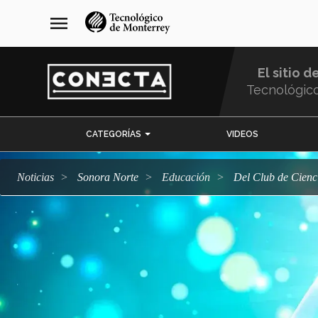
Pasar
navegación
menu
al
principal
contenido
principal
El sitio d
Tecnológic
Menu
CATEGORÍAS
VIDEOS
Comunidad
Noticias
Sonora Norte
Educación
Del Club de Cien