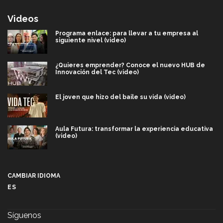
Videos
Programa enlace: para llevar a tu empresa al
siguiente nivel (video)
¿Quieres emprender? Conoce el nuevo HUB de
Innovación del Tec (video)
El joven que hizo del baile su vida (video)
Aula Futura: transformar la experiencia educativa
(video)
Más que un festival cultural: así es la magia de
VIBRART 2026 (video)
CAMBIAR IDIOMA
ES
Javier Guzmán: investigación con impacto social
(video)
Síguenos