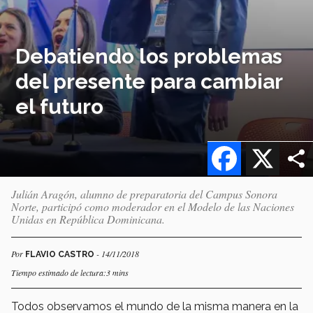
Debatiendo los problemas
del presente para cambiar
el futuro
Facebook
X
Julián Aragón, alumno de preparatoria del Campus Sonora
Norte, participó como moderador en el Modelo de las Naciones
Unidas en República Dominicana.
Por
- 14/11/2018
FLAVIO CASTRO
Tiempo estimado de lectura:3 mins
Todos observamos el mundo de la misma manera en la