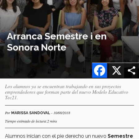
Arranca Semestre i en
Sonora Norte
Facebook
X
Los alumnos ya se encuentran trabajando en sus proyectos
emprendedores que forman parte del nuevo Modelo Educativo
Tec21.
Por
- 10/08/2018
MARISSA SANDOVAL
Tiempo estimado de lectura:2 mins
Alumnos inician con el pie derecho un nuevo
Semestre