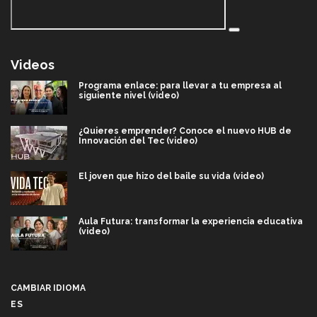
Videos
Programa enlace: para llevar a tu empresa al
siguiente nivel (video)
¿Quieres emprender? Conoce el nuevo HUB de
Innovación del Tec (video)
El joven que hizo del baile su vida (video)
Aula Futura: transformar la experiencia educativa
(video)
Más que un festival cultural: así es la magia de
VIBRART 2026 (video)
CAMBIAR IDIOMA
ES
Javier Guzmán: investigación con impacto social