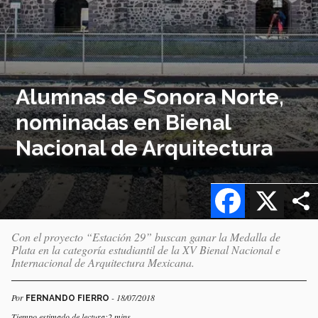
Alumnas de Sonora Norte,
nominadas en Bienal
Nacional de Arquitectura
Facebook
X
Con el proyecto “Estación 29” buscan ganar la Medalla de
Plata en la categoría estudiantil de la XV Bienal Nacional e
Internacional de Arquitectura Mexicana.
Por
- 18/07/2018
FERNANDO FIERRO
Tiempo estimado de lectura:2 mins