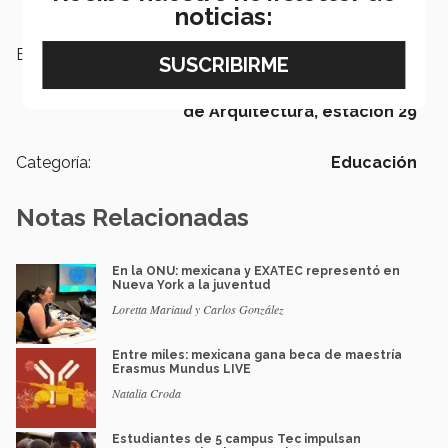
noticias:
Etiquetas:
Campus Sonora Norte,
Escuela de
Arquitectura, Arte y Diseño,
Arquitectura,
XV Bienal Nacional
de Arquitectura,
estación 29
Categoría:
Educación
Notas Relacionadas
En la ONU: mexicana y EXATEC representó en
Nueva York a la juventud
Loretta Mariaud y Carlos González
Entre miles: mexicana gana beca de maestría
Erasmus Mundus LIVE
Natalia Croda
Estudiantes de 5 campus Tec impulsan