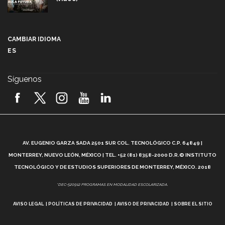
Más que un festival cultural: así es la magia de
VIBRART 2026 (video)
CAMBIAR IDIOMA
ES
Javier Guzmán: investigación con impacto social
(video)
Síguenos
¡México, en el top del mundial de robótica FIRST
2026! (video)
Vida Tec: Pasión, disciplina y básquetbol, con Gael
Adame (video)
A
AV. EUGENIO GARZA SADA 2501 SUR COL. TECNOLÓGICO C.P. 64849 |
L
¿Cómo es el Modelo Educativo Tec? (video)
MONTERREY, NUEVO LEÓN, MÉXICO | TEL. +52 (81) 8358-2000 D.R.© INSTITUTO
TECNOLÓGICO Y DE ESTUDIOS SUPERIORES DE MONTERREY, MÉXICO. 2018
Vida Tec: Feminismo e Inteligencia Artificial, Paola
*DEC-520912 PROGRAMAS EN MODALIDAD ESCOLARIZADA.
Ricaurte (video)
AVISO LEGAL
POLÍTICAS DE PRIVACIDAD
AVISO DE PRIVACIDAD
SOBRE EL SITIO