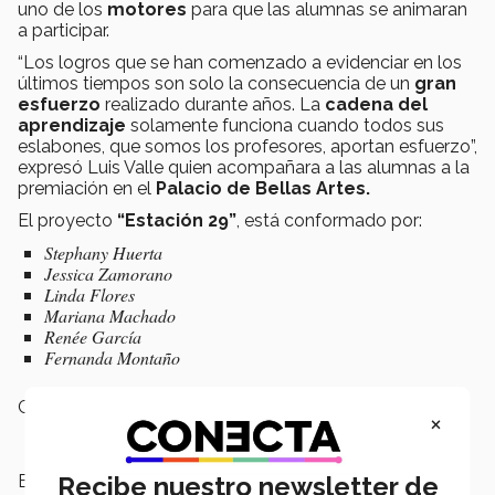
uno de los
motores
para que las alumnas se animaran
a participar.
“Los logros que se han comenzado a evidenciar en los
últimos tiempos son solo la consecuencia de un
gran
esfuerzo
realizado durante años. La
cadena del
aprendizaje
solamente funciona cuando todos sus
eslabones, que somos los profesores, aportan esfuerzo”,
expresó Luis Valle quien acompañara a las alumnas a la
premiación en el
Palacio de Bellas Artes.
El proyecto
“Estación 29”
, está conformado por:
Stephany Huerta
Jessica Zamorano
Linda Flores
Mariana Machado
Renée García
Fernanda Montaño
Campus:
Sonora Norte,
Nacional
×
Escuelas:
Arquitectura, Arte y Diseño
Recibe nuestro newsletter de