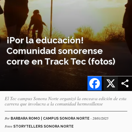
¡Por la educación!
Comunidad sonorense
corre en Track Tec (fotos)
Facebook
X
El Tec campus Sonora Norte organizó la onceava edición de esta
carrera que involucra a la comunidad hermosillense
Por
- 28/01/2025
BARBARA ROMO | CAMPUS SONORA NORTE
Fotos
STORYTELLERS SONORA NORTE