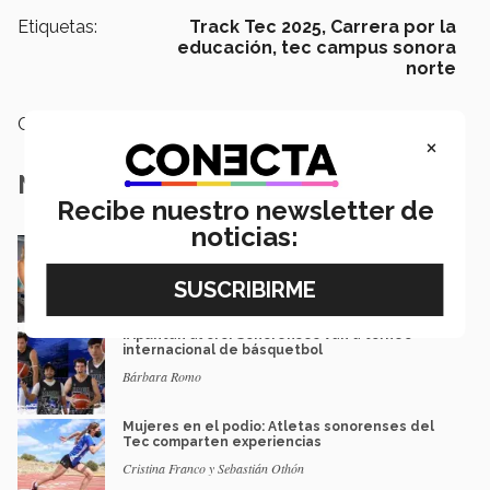
Etiquetas:
Track Tec 2025,
Carrera por la
educación,
tec campus sonora
norte
Categoría:
Deportes
×
Notas Relacionadas
Recibe nuestro newsletter de
noticias:
¡Actívate este 2025! Opciones para
ejercitarte si eres colaborador Tec
Ricardo Treviño y Rebeca Ruiz
¡Apuntan al oro! Sonorenses van a torneo
internacional de básquetbol
Bárbara Romo
Mujeres en el podio: Atletas sonorenses del
Tec comparten experiencias
Cristina Franco y Sebastián Othón