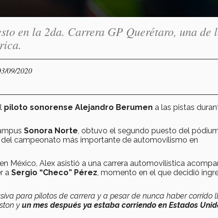
sto en la 2da. Carrera GP Querétaro, una de l
rica.
03/09/2020
el
piloto sonorense Alejandro Berumen
a las pistas duran
 campus
Sonora Norte
, obtuvo el segundo puesto del pódium
rte del campeonato más importante de automovilismo en
en México, Alex asistió a una carrera automovilística acomp
er a
Sergio “Checo” Pérez
, momento en el que decidió ingre
siva para pilotos de carrera y a pesar de nunca haber corrido 
uston y
un mes después ya estaba corriendo en Estados Unid