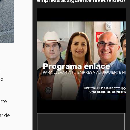
empresa al siguiente nivel (video)
.
na
ente
ar de