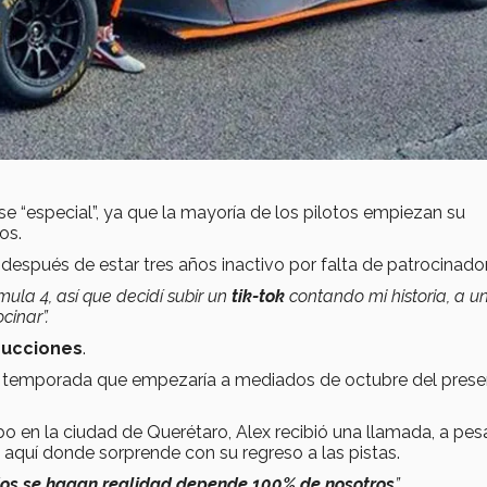
e “especial”, ya que la mayoría de los pilotos empiezan su
os.
 después de estar tres años inactivo por falta de patrocinador
ula 4, así que decidí subir un
tik-tok
contando mi historia, a u
cinar”.
ducciones
.
nte temporada que empezaría a mediados de octubre del pres
bo en la ciudad de Querétaro, Alex recibió una llamada, a pes
s aquí donde sorprende con su regreso a las pistas.
ños se hagan realidad depende 100% de nosotros
”.