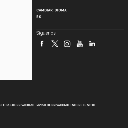
Más que un festival cultural: así es
la magia de VIBRART 2026 (video)
CAMBIAR IDIOMA
ES
Javier Guzmán: investigación con
impacto social (video)
Síguenos
¡México, en el top del mundial de
robótica FIRST 2026! (video)
Vida Tec: Pasión, disciplina y
básquetbol, con Gael Adame
(video)
¿Cómo es el Modelo Educativo
Tec? (video)
Vida Tec: Feminismo e Inteligencia
Artificial, Paola Ricaurte (video)
LÍTICAS DE PRIVACIDAD
AVISO DE PRIVACIDAD
SOBRE EL SITIO