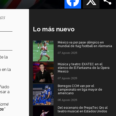
as
Lo más nuevo
México va por pase olímpico en
mundial de flag football en Alemania
07 Agosto 2026
te la
Música y teatro: EXATEC en el
elenco de El Fantasma de la Ópera
 en la
Mexico
07 Agosto 2026
Borregos CCM van por el
añado
campeonato en liga mayor de
sar a
americano
06 Agosto 2026
llamé
Del escenario de PrepaTec Qro al
os
”
teatro musical en Estados Unidos