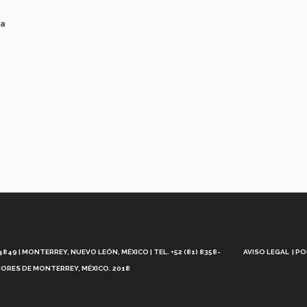
na
n
Aviso
Legal
49 | MONTERREY, NUEVO LEÓN, MÉXICO | TEL. +52 (81) 8358-
AVISO LEGAL
PO
ORES DE MONTERREY, MÉXICO. 2018