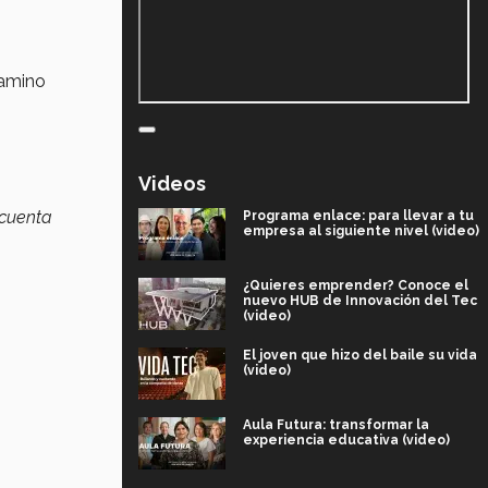
camino
Videos
 cuenta
Programa enlace: para llevar a tu
empresa al siguiente nivel (video)
¿Quieres emprender? Conoce el
nuevo HUB de Innovación del Tec
(video)
El joven que hizo del baile su vida
(video)
Aula Futura: transformar la
experiencia educativa (video)