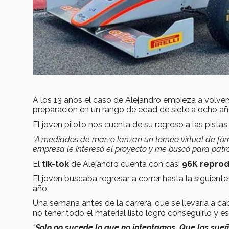
A los 13 años el caso de Alejandro empieza a volvers
preparación en un rango de edad de siete a ocho añ
El joven piloto nos cuenta de su regreso a las pistas
“A mediados de marzo lanzan un torneo virtual de fórm
empresa le interesó el proyecto y me buscó para patro
El
tik-tok
de Alejandro cuenta con casi
96K repro
El joven buscaba regresar a correr hasta la siguie
año.
Una semana antes de la carrera, que se llevaría a ca
no tener todo el material listo logró conseguirlo y e
“
Solo no sucede lo que no intentamos. Que los sue