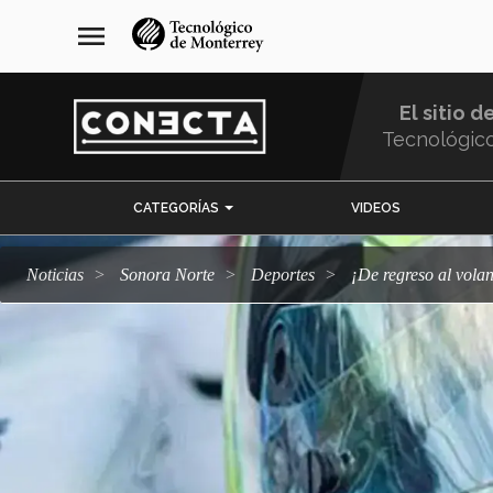
Pasar
navegación
menu
al
principal
contenido
principal
El sitio d
Tecnológic
Menu
CATEGORÍAS
VIDEOS
Comunidad
Noticias
Sonora Norte
deportes
¡De regreso al vo