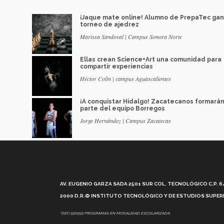
¡Jaque mate online! Alumno de PrepaTec ga
torneo de ajedrez
Marissa Sandoval | Campus Sonora Norte
Ellas crean Science+Art una comunidad para
compartir experiencias
Héctor Colin | campus Aguascalientes
¡A conquistar Hidalgo! Zacatecanos formará
parte del equipo Borregos
Jorge Hernández | Campus Zacatecas
AV. EUGENIO GARZA SADA 2501 SUR COL. TECNOLÓGICO C.P. 648
2000 D.R.© INSTITUTO TECNOLÓGICO Y DE ESTUDIOS SUPERI
*DEC-520912 PROGRAMAS EN MODALIDAD ESCOLARIZADA.