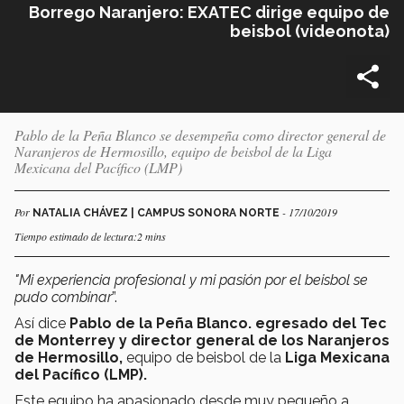
Borrego Naranjero: EXATEC dirige equipo de
beisbol (videonota)
Pablo de la Peña Blanco se desempeña como director general de
Naranjeros de Hermosillo, equipo de beisbol de la Liga
Mexicana del Pacífico (LMP)
Por
- 17/10/2019
NATALIA CHÁVEZ | CAMPUS SONORA NORTE
Tiempo estimado de lectura:2 mins
"Mi experiencia profesional y mi pasión por el beisbol se
pudo combinar
”.
Así dice
Pablo de la Peña Blanco. egresado del Tec
de Monterrey y director general de los Naranjeros
de Hermosillo,
equipo de beisbol de la
Liga Mexicana
del Pacífico (LMP).
Este equipo ha apasionado desde muy pequeño a