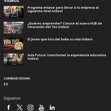
Videos
Programa enlace: para llevar a tu empresa al
siguiente nivel (video)
¿Quieres emprender? Conoce el nuevo HUB de
Innovación del Tec (video)
El joven que hizo del baile su vida (video)
Aula Futura: transformar la experiencia educativa
(video)
Más que un festival cultural: así es la magia de
VIBRART 2026 (video)
CAMBIAR IDIOMA
ES
Javier Guzmán: investigación con impacto social
(video)
Síguenos
¡México, en el top del mundial de robótica FIRST
2026! (video)