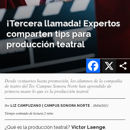
¡Tercera llamada! Expertos
comparten tips para
producción teatral
Facebook
X
Desde vestuarios hasta promoción, los alumnos de la compañía
de teatro del Tec Campus Sonora Norte han aprendido de
primera mano lo que es la producción teatral.
Por
- 26/04/2021
LIZ CAMPUZANO | CAMPUS SONORA NORTE
Tiempo estimado de lectura:2 mins
¿Qué es la producción teatral?
Víctor Laenge
,