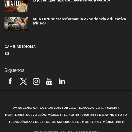
El joven que hizo del baile su vida (video)
Aula Futura: transformar la experiencia educativa
(video)
Más que un festival cultural: así es la magia de
VIBRART 2026 (video)
CAMBIAR IDIOMA
ES
Javier Guzmán: investigación con impacto social
(video)
Síguenos
¡México, en el top del mundial de robótica FIRST
2026! (video)
Vida Tec: Pasión, disciplina y básquetbol, con Gael
Adame (video)
A
AV. EUGENIO GARZA SADA 2501 SUR COL. TECNOLÓGICO C.P. 64849 |
L
¿Cómo es el Modelo Educativo Tec? (video)
MONTERREY, NUEVO LEÓN, MÉXICO | TEL. +52 (81) 8358-2000 D.R.© INSTITUTO
TECNOLÓGICO Y DE ESTUDIOS SUPERIORES DE MONTERREY, MÉXICO. 2018
*DEC-520912 PROGRAMAS EN MODALIDAD ESCOLARIZADA.