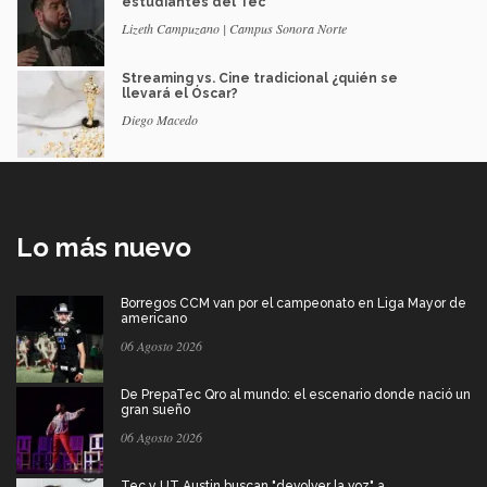
estudiantes del Tec
Lizeth Campuzano | Campus Sonora Norte
Streaming vs. Cine tradicional ¿quién se
llevará el Óscar?
Diego Macedo
Lo más nuevo
Borregos CCM van por el campeonato en Liga Mayor de
americano
06 Agosto 2026
De PrepaTec Qro al mundo: el escenario donde nació un
gran sueño
06 Agosto 2026
Tec y UT Austin buscan "devolver la voz" a