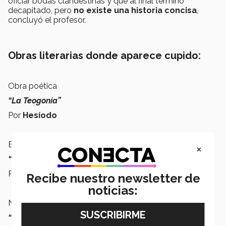
oficiar bodas clandestinas y que al final terminó
decapitado, pero
no existe una historia concisa
,
concluyó el profesor.
Obras literarias donde aparece cupido:
Obra poética
“La Teogonía”
Por
Hesíodo
Epopeya
×
“La Eneida”
Por
Virgilio
Recibe nuestro newsletter de
noticias:
Novela
“El asno de oro”