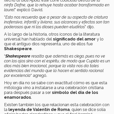
flecha al dios Apolo, este corre codicioso detrás de la
ninfa Dafne, que lo rehuye hasta acabar transformada en
laurel
” explicó David.
“
Esto nos recuerda que a pesar de su aspecto de criatura
inofensiva, infantil y liviana, sus alcances y efectos son tan
poderosos que ni los dioses pueden eludirlos
” dijo.
A lo largo de la historia, otros íconos de la literatura
universal han hablado del
significado del amor
y lo
que el antiguo dios representa, uno de ellos fue
Shakespeare
.
“
Shakespeare
resalta que además es ciego, pues no ve
con los ojos sino con el espíritu, de modo que Cupido es un
dios más bien irracional, porque la vista nos da tales
evidencias del mundo que la hacen el sentido racional
por excelencia
“ agregó.
Hoy en día no se sabe con exactitud cómo es que esta
mitología vino a instalarse a una celebración cristiana
para después pasar a ser
símbolo del día de los
enamorados
.
Existen también los que relacionan esta celebración con
la
leyenda de Valentín de Roma
, quien se dice solía