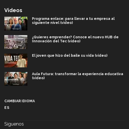
Videos
Programa enlace: para llevar a tu empresa al
siguiente nivel (video)
¿Quieres emprender? Conoce el nuevo HUB de
Innovación del Tec (video)
El joven que hizo del baile su vida (video)
Aula Futura: transformar la experiencia educativa
(video)
Más que un festival cultural: así es la magia de
VIBRART 2026 (video)
CAMBIAR IDIOMA
ES
Javier Guzmán: investigación con impacto social
(video)
Síguenos