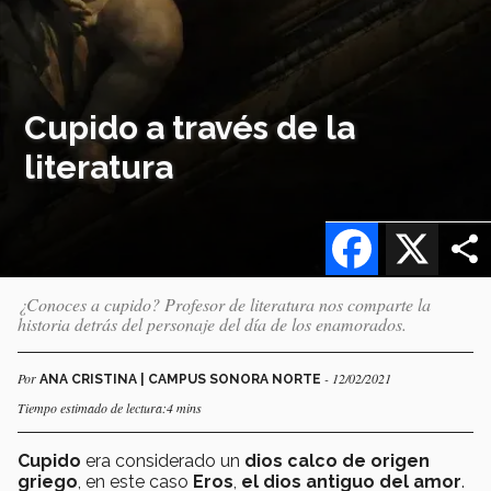
Cupido a través de la
literatura
Facebook
X
¿Conoces a cupido? Profesor de literatura nos comparte la
historia detrás del personaje del día de los enamorados.
Por
- 12/02/2021
ANA CRISTINA | CAMPUS SONORA NORTE
Tiempo estimado de lectura:4 mins
Cupido
era considerado un
dios calco de origen
griego
, en este caso
Eros
,
el dios antiguo del amor
.