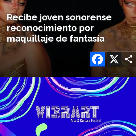
Recibe joven sonorense
reconocimiento por
maquillaje de fantasía
Facebook
X
Imagen
o
logo