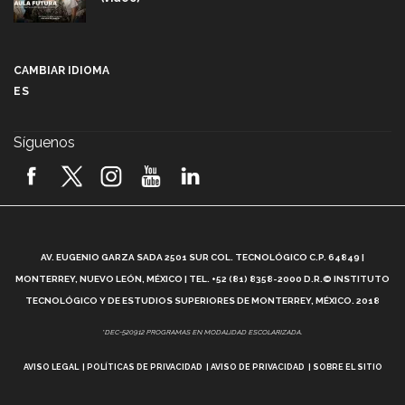
Más que un festival cultural: así es la magia de
VIBRART 2026 (video)
CAMBIAR IDIOMA
ES
Javier Guzmán: investigación con impacto social
(video)
Síguenos
¡México, en el top del mundial de robótica FIRST
2026! (video)
Vida Tec: Pasión, disciplina y básquetbol, con Gael
Adame (video)
A
AV. EUGENIO GARZA SADA 2501 SUR COL. TECNOLÓGICO C.P. 64849 |
L
¿Cómo es el Modelo Educativo Tec? (video)
MONTERREY, NUEVO LEÓN, MÉXICO | TEL. +52 (81) 8358-2000 D.R.© INSTITUTO
TECNOLÓGICO Y DE ESTUDIOS SUPERIORES DE MONTERREY, MÉXICO. 2018
Vida Tec: Feminismo e Inteligencia Artificial, Paola
*DEC-520912 PROGRAMAS EN MODALIDAD ESCOLARIZADA.
Ricaurte (video)
AVISO LEGAL
POLÍTICAS DE PRIVACIDAD
AVISO DE PRIVACIDAD
SOBRE EL SITIO