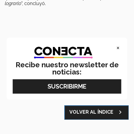
lograrlo
”, concluyó.
×
Recibe nuestro newsletter de
noticias:
Email
LinkedIn
WhatsApp
Facebook
X
navigate_next
VOLVER AL ÍNDICE