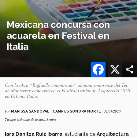
Mexicana concursa con
acuarela en Festival en
Italia
Facebook
X
Con la obra “Raffaello enamorado” alumna sonorense del Tec
de Monterrey concursa en el Festival Urbino In Acquerello 2020
en Urbino, Italia.
Por
- 31/01/2020
MARISSA SANDOVAL | CAMPUS SONORA NORTE
Tiempo estimado de lectura:3 mins
Iara Danitza Ruiz Ibarra
, estudiante de
Arquitectura