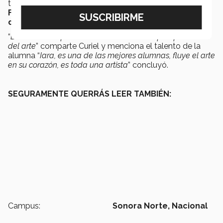
talento,
participa por segunda ocasión
en el
Festival Urbino In Acquerello
con la obra “
La mano
de Sanzio pintado
”.
“
Es un honor representar a México en otro país por medio
del arte
” comparte Curiel y menciona el talento de la
alumna “
Iara, es una de las mejores alumnas, fluye el arte
en su corazón, es toda una artista
” concluyó.
SEGURAMENTE QUERRÁS LEER TAMBIÉN:
Campus:
Sonora Norte,
Nacional