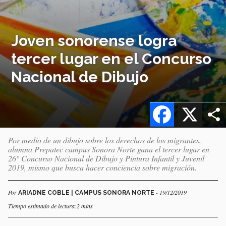
Joven sonorense logra
tercer lugar en el Concurso
Nacional de Dibujo
Facebook
X
Por medio de un dibujo sobre los derechos de los migrantes,
alumna Prepatec campus Sonora Norte gana el tercer lugar en
26° Concurso Nacional de Dibujo y Pintura Infantil y Juvenil
2019, mismo que busca hacer conciencia sobre migración.
Por
- 19/12/2019
ARIADNE COBLE | CAMPUS SONORA NORTE
Tiempo estimado de lectura:2 mins