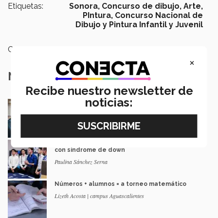
Etiquetas:
Sonora,
Concurso de dibujo,
Arte,
PIntura,
Concurso Nacional de
Dibujo y Pintura Infantil y Juvenil
Categoría:
Arte y Cultura
×
Notas Relacionadas
Recibe nuestro newsletter de
noticias:
¡Borrego de plata! Sonorense gana en
Olimpiada Nacional de Biología
Andrea Molina | Campus Sonora Norte
5 jóvenes y un proyecto para apoyar a niños
con síndrome de down
Paulina Sánchez Serna
Números + alumnos = a torneo matemático
Lizeth Acosta | campus Aguascalientes