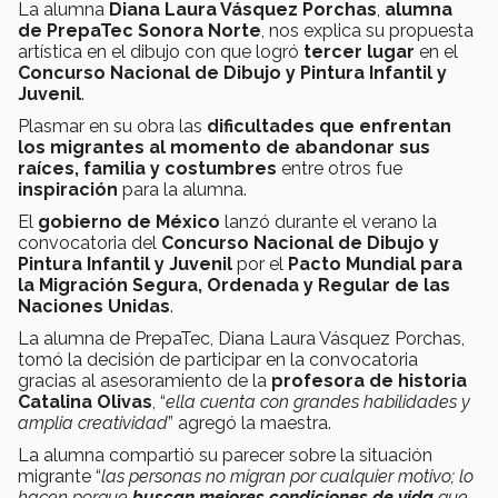
La alumna
Diana Laura Vásquez Porchas
,
alumna
de PrepaTec Sonora Norte
, nos explica su propuesta
artística en el dibujo con que logró
tercer lugar
en el
Concurso Nacional de Dibujo y Pintura Infantil y
Juvenil
.
Plasmar en su obra las
dificultades que enfrentan
los migrantes al momento de abandonar sus
raíces, familia y costumbres
entre otros fue
inspiración
para la alumna.
El
gobierno de México
lanzó durante el verano la
convocatoria del
Concurso Nacional de Dibujo y
Pintura Infantil y Juvenil
por el
Pacto Mundial para
la Migración Segura, Ordenada y Regular de las
Naciones Unidas
.
La alumna de PrepaTec, Diana Laura Vásquez Porchas,
tomó la decisión de participar en la convocatoria
gracias al asesoramiento de la
profesora de historia
Catalina Olivas
, “
ella cuenta con grandes habilidades y
amplia creatividad
” agregó la maestra.
La alumna compartió su parecer sobre la situación
migrante “
las personas no migran por cualquier motivo; lo
hacen porque
buscan mejores condiciones de vida
que