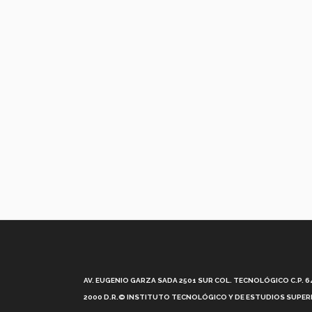
AV. EUGENIO GARZA SADA 2501 SUR COL. TECNOLÓGICO C.P. 648
2000 D.R.© INSTITUTO TECNOLÓGICO Y DE ESTUDIOS SUPERI