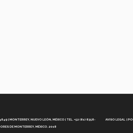
Aviso
Legal
49 | MONTERREY, NUEVO LEÓN, MÉXICO | TEL. +52 (81) 8358-
AVISO LEGAL
PO
ORES DE MONTERREY, MÉXICO. 2018