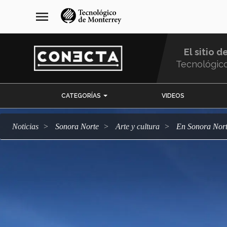
Pasar
navegación
menu
al
principal
contenido
principal
El sitio d
Tecnológic
Menu
CATEGORÍAS
VIDEOS
Comunidad
Noticias
Sonora Norte
arte y cultura
En Sonora Nort