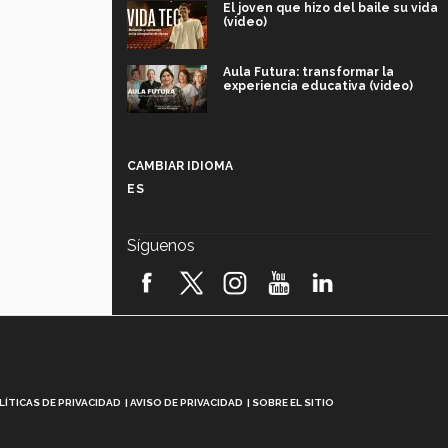
El joven que hizo del baile su vida
(video)
Aula Futura: transformar la
experiencia educativa (video)
Más que un festival cultural: así es
la magia de VIBRART 2026 (video)
CAMBIAR IDIOMA
ES
Javier Guzmán: investigación con
impacto social (video)
Síguenos
¡México, en el top del mundial de
robótica FIRST 2026! (video)
Vida Tec: Pasión, disciplina y
básquetbol, con Gael Adame
(video)
¿Cómo es el Modelo Educativo
LÍTICAS DE PRIVACIDAD
AVISO DE PRIVACIDAD
SOBRE EL SITIO
Tec? (video)