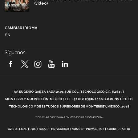
(video)
Más que un festival cultural: así es la magia de
VIBRART 2026 (video)
CAMBIAR IDIOMA
ES
Javier Guzmán: investigación con impacto social
(video)
Síguenos
¡México, en el top del mundial de robótica FIRST
2026! (video)
Vida Tec: Pasión, disciplina y básquetbol, con Gael
Adame (video)
A
AV. EUGENIO GARZA SADA 2501 SUR COL. TECNOLÓGICO C.P. 64849 |
L
¿Cómo es el Modelo Educativo Tec? (video)
MONTERREY, NUEVO LEÓN, MÉXICO | TEL. +52 (81) 8358-2000 D.R.© INSTITUTO
TECNOLÓGICO Y DE ESTUDIOS SUPERIORES DE MONTERREY, MÉXICO. 2018
Vida Tec: Feminismo e Inteligencia Artificial, Paola
*DEC-520912 PROGRAMAS EN MODALIDAD ESCOLARIZADA.
Ricaurte (video)
AVISO LEGAL
POLÍTICAS DE PRIVACIDAD
AVISO DE PRIVACIDAD
SOBRE EL SITIO