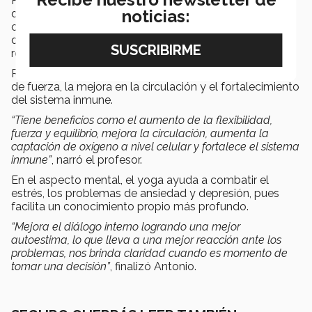
Para finalizar, Antonio destacó los principales beneficios
noticias:
del yoga en temas tanto físicos como mentales, pues
considera que su principal función es ayudar a
desarrollar habilidades motrices y a tener un
reconocimiento personal.
Respecto a los beneficios físicos, destacó el aumento
de fuerza, la mejora en la circulación y el fortalecimiento
del sistema inmune.
“Tiene beneficios como el aumento de la flexibilidad,
fuerza y equilibrio, mejora la circulación, aumenta la
captación de oxígeno a nivel celular y fortalece el sistema
inmune”
, narró el profesor.
En el aspecto mental, el yoga ayuda a combatir el
estrés, los problemas de ansiedad y depresión, pues
facilita un conocimiento propio más profundo.
“Mejora el diálogo interno logrando una mejor
autoestima, lo que lleva a una mejor reacción ante los
problemas, nos brinda claridad cuando es momento de
tomar una decisión”
, finalizó Antonio.