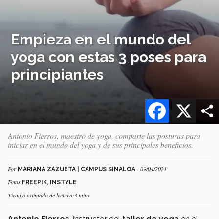
Empieza en el mundo del
yoga con estas 3 poses para
principiantes
Facebook
X
Antonio Fierros, maestro de yoga, comparte las posturas para
iniciar en el mundo del yoga y de sus principales beneficios.
Por
- 09/04/2021
MARIANA ZAZUETA | CAMPUS SINALOA
Fotos
FREEPIK, INSTYLE
Tiempo estimado de lectura:3 mins
Antonio Fierros
, instructor del
taller de yoga
en el