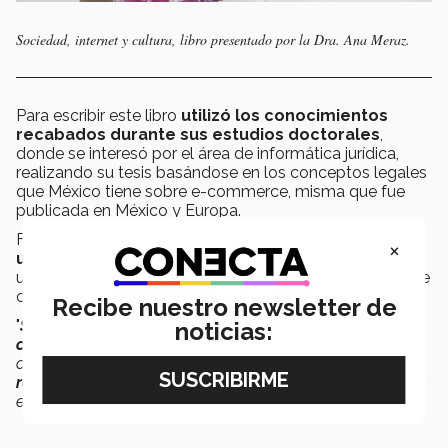
Sociedad, internet y cultura, libro presentado por la Dra. Ana Meraz.
Para escribir este libro
utilizó los conocimientos
recabados durante sus estudios doctorales
,
donde se interesó por el área de informática jurídica,
realizando su tesis basándose en los conceptos legales
que México tiene sobre e-commerce, misma que fue
publicada en México y Europa.
Finalmente,
la doctora concluyó que el internet es
×
un instrumento que es vulnerable
, e invitó a los
usuarios a ponerse límites respecto a la información que
comparten.
Recibe nuestro newsletter de
"
Se debe saber distinguir hasta donde podemos
noticias:
compartir información confidencial
[...] imágenes,
cuestiones privadas, familiares, y
cuales pueden ser las
repercusiones que puedes tener
al subirlas o colocarlas
en un medio masivo como internet"