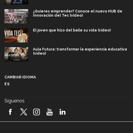
¿Quieres emprender? Conoce el nuevo HUB de
Innovación del Tec (video)
El joven que hizo del baile su vida (video)
Aula Futura: transformar la experiencia educativa
(video)
Más que un festival cultural: así es la magia de
VIBRART 2026 (video)
CAMBIAR IDIOMA
ES
Javier Guzmán: investigación con impacto social
(video)
Síguenos
¡México, en el top del mundial de robótica FIRST
2026! (video)
Vida Tec: Pasión, disciplina y básquetbol, con Gael
Adame (video)