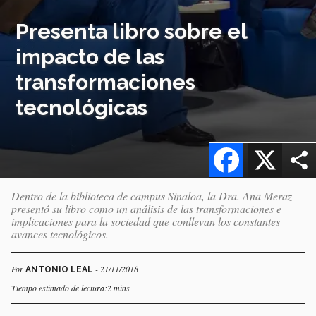
Presenta libro sobre el
impacto de las
transformaciones
tecnológicas
Facebook
X
Dentro de la biblioteca de campus Sinaloa, la Dra. Ana Meraz
presentó su libro como un análisis de las transformaciones e
implicaciones para la sociedad que conllevan los constantes
avances tecnológicos.
Por
- 21/11/2018
ANTONIO LEAL
Tiempo estimado de lectura:2 mins