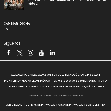
Aula Futura: transformar la experiencia educativa
(video)
Más que un festival cultural: así es la magia de
VIBRART 2026 (video)
CAMBIAR IDIOMA
ES
Javier Guzmán: investigación con impacto social
(video)
Síguenos
¡México, en el top del mundial de robótica FIRST
2026! (video)
Vida Tec: Pasión, disciplina y básquetbol, con Gael
Adame (video)
A
AV. EUGENIO GARZA SADA 2501 SUR COL. TECNOLÓGICO C.P. 64849 |
L
¿Cómo es el Modelo Educativo Tec? (video)
MONTERREY, NUEVO LEÓN, MÉXICO | TEL. +52 (81) 8358-2000 D.R.© INSTITUTO
TECNOLÓGICO Y DE ESTUDIOS SUPERIORES DE MONTERREY, MÉXICO. 2018
Vida Tec: Feminismo e Inteligencia Artificial, Paola
*DEC-520912 PROGRAMAS EN MODALIDAD ESCOLARIZADA.
Ricaurte (video)
AVISO LEGAL
POLÍTICAS DE PRIVACIDAD
AVISO DE PRIVACIDAD
SOBRE EL SITIO