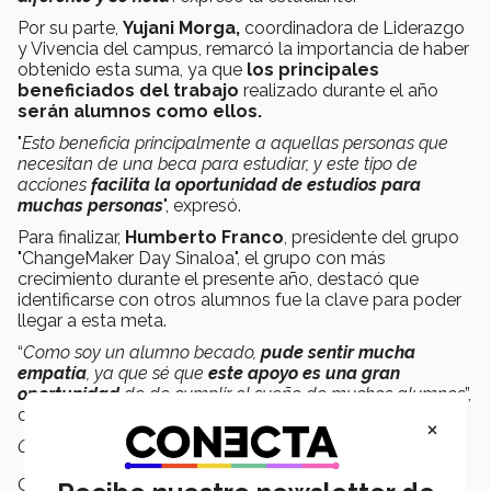
Por su parte,
Yujani Morga,
coordinadora de Liderazgo
y Vivencia
del campus, remarcó la importancia de haber
obtenido esta suma, ya que
los principales
beneficiados del trabajo
realizado durante el año
serán alumnos como ellos.
"
Esto beneficia principalmente a aquellas personas que
necesitan de una beca para estudiar, y este tipo de
acciones
facilita la oportunidad de estudios para
muchas personas
", expresó.
Para finalizar,
Humberto Franco
, presidente del grupo
"ChangeMaker Day Sinaloa", el grupo con más
crecimiento durante el presente año, destacó que
identificarse con otros alumnos fue la clave para poder
llegar a esta meta.
“
Como soy un alumno becado,
pude sentir mucha
empatía
, ya que sé que
este apoyo es una gran
oportunidad
de de cumplir el sueño de muchos alumnos
”,
concluyó Humberto.
×
Con información de Marco Estudillo.
Campus:
Sinaloa