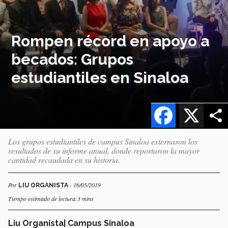
Rompen récord en apoyo a
becados: Grupos
estudiantiles en Sinaloa
Facebook
X
Los grupos estudiantiles de campus Sinaloa externaron los
resultados de su informe anual, donde reportaron la mayor
cantidad recaudada en su historia.
Por
- 16/05/2019
LIU ORGANISTA
Tiempo estimado de lectura:3 mins
Liu Organista| Campus Sinaloa