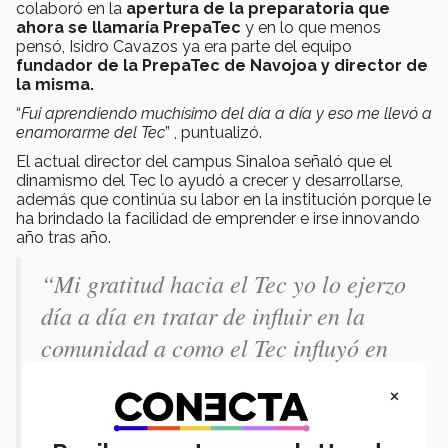
colaboró en la
apertura de la preparatoria que
ahora se llamaría PrepaTec
y en lo que menos
pensó, Isidro Cavazos ya era parte del equipo
fundador de la PrepaTec de Navojoa y director de
la misma.
“
Fui aprendiendo muchísimo del día a día y eso me llevó a
enamorarme del Tec
” , puntualizó.
El actual director del campus Sinaloa señaló que el
dinamismo del Tec lo ayudó a crecer y desarrollarse,
además que continúa su labor en la institución porque le
ha brindado la facilidad de emprender e irse innovando
año tras año.
“Mi gratitud hacia el Tec yo lo ejerzo
día a día en tratar de influir en la
comunidad a como el Tec influyó en
mi persona. Siempre estoy
×
propiciando el cómo poder generar
una mejor comunidad en que vivimos