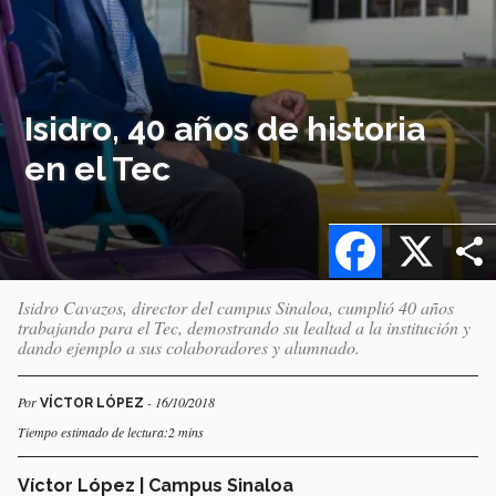
Isidro, 40 años de historia
en el Tec
Facebook
X
Isidro Cavazos, director del campus Sinaloa, cumplió 40 años
trabajando para el Tec, demostrando su lealtad a la institución y
dando ejemplo a sus colaboradores y alumnado.
Por
- 16/10/2018
VÍCTOR LÓPEZ
Tiempo estimado de lectura:2 mins
Víctor López | Campus Sinaloa