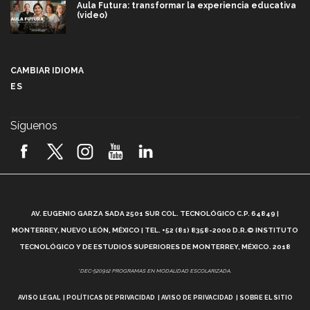
Aula Futura: transformar la experiencia educativa
(video)
Más que un festival cultural: así es la magia de
VIBRART 2026 (video)
CAMBIAR IDIOMA
ES
Javier Guzmán: investigación con impacto social
(video)
Síguenos
¡México, en el top del mundial de robótica FIRST
2026! (video)
Vida Tec: Pasión, disciplina y básquetbol, con Gael
Adame (video)
A
AV. EUGENIO GARZA SADA 2501 SUR COL. TECNOLÓGICO C.P. 64849 |
L
¿Cómo es el Modelo Educativo Tec? (video)
MONTERREY, NUEVO LEÓN, MÉXICO | TEL. +52 (81) 8358-2000 D.R.© INSTITUTO
TECNOLÓGICO Y DE ESTUDIOS SUPERIORES DE MONTERREY, MÉXICO. 2018
Vida Tec: Feminismo e Inteligencia Artificial, Paola
*DEC-520912 PROGRAMAS EN MODALIDAD ESCOLARIZADA.
Ricaurte (video)
AVISO LEGAL
POLÍTICAS DE PRIVACIDAD
AVISO DE PRIVACIDAD
SOBRE EL SITIO