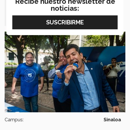
Recibe nuestro newsletter de
y en
cómo poder rescatar a los
noticias:
chavos más talentosos de la región
”
Campus:
Sinaloa