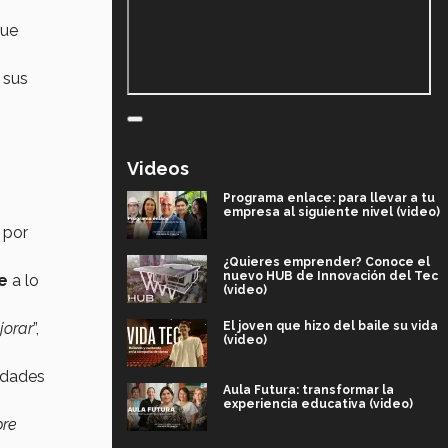
que
 sus
Videos
Programa enlace: para llevar a tu
empresa al siguiente nivel (video)
 por
¿Quieres emprender? Conoce el
nuevo HUB de Innovación del Tec
e
a lo
(video)
El joven que hizo del baile su vida
jorar
”,
(video)
idades
Aula Futura: transformar la
experiencia educativa (video)
pre