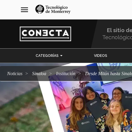
Pasar
navegación
menu
al
principal
contenido
principal
El sitio d
Tecnológic
Menu
CATEGORÍAS
VIDEOS
Comunidad
Noticias
Sinaloa
Institución
Desde Milán hasta Sina