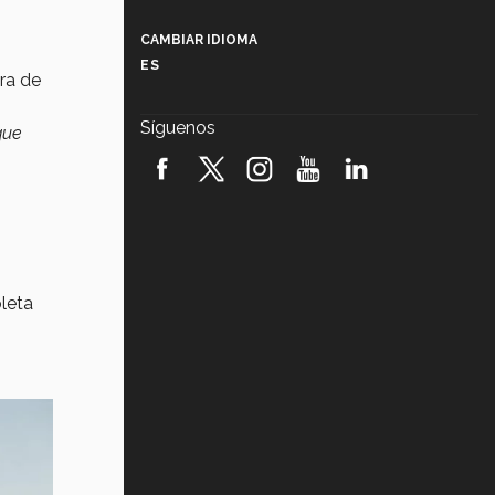
Más que un festival cultural: así es
la magia de VIBRART 2026 (video)
CAMBIAR IDIOMA
ES
Javier Guzmán: investigación con
ra de
impacto social (video)
Síguenos
que
¡México, en el top del mundial de
robótica FIRST 2026! (video)
Vida Tec: Pasión, disciplina y
básquetbol, con Gael Adame
(video)
¿Cómo es el Modelo Educativo
pleta
Tec? (video)
Vida Tec: Feminismo e Inteligencia
Artificial, Paola Ricaurte (video)