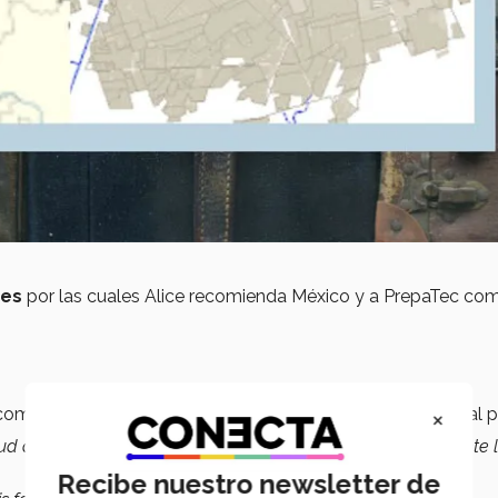
nes
por las cuales Alice recomienda México y a PrepaTec co
×
 compañeros y maestros facilitaron mucho su adaptación al p
itud que tienen ante los alumnos me hace sentir que realmente 
Recibe nuestro newsletter de