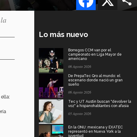
 la
Lo más nuevo
Borregos CCM van por el
campeonato en Liga Mayor de
americano
06 Agosto 2026
De PrepaTec Qro al mundo: el
escenario donde nació un gran
sueño
06 Agosto 2026
ella:
Tec y UT Austin buscan "devolver la
voz" a hispanohablantes con afasia
ría
05 Agosto 2026
En la ONU: mexicana y EXATEC
representó en Nueva York a la
juventud