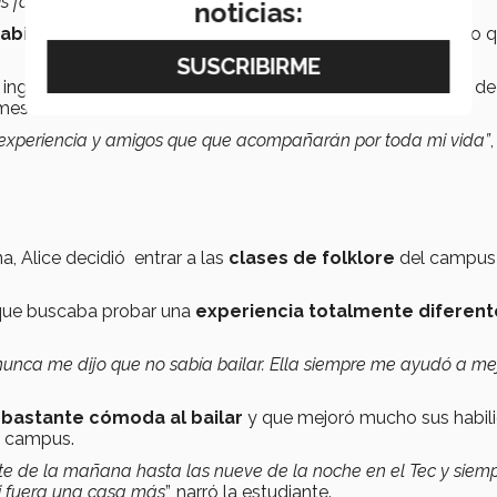
s favoritas, los profesores me hacían disfrutarlas
”, agregó.
noticias:
 abiertos
al momento de socializar que los italianos, por lo 
 inglés, pero al practicarlo con sus amigos, y con el apoyo de
mes.
xperiencia y amigos que que acompañarán por toda mi vida”
,
, Alice decidió entrar a las
clases de folklore
del campus
l que buscaba probar una
experiencia totalmente diferent
nunca me dijo que no sabía bailar. Ella siempre me ayudó a me
a
bastante cómoda al bailar
y que mejoró mucho sus habil
l campus.
te de la mañana hasta las nueve de la noche en el Tec y siem
i fuera una casa más
”, narró la estudiante.