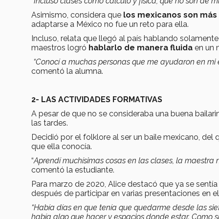
“
Incluso clases como cálculo y física, que no son de mi
Asimismo, considera que
los mexicanos son más
adaptarse a México no fue un reto para ella.
Incluso, relata que llegó al país hablando solamente
maestros logró
hablarlo de manera fluida
en un 
“Conocí a muchas personas que me ayudaron en mi e
comentó la alumna.
2- LAS ACTIVIDADES FORMATIVAS
A pesar de que no se consideraba una buena bailarina
las tardes.
Decidió por el folklore al ser un baile mexicano, de
que ella conocía.
“
Aprendí muchísimas cosas en las clases, la maestra 
comentó la estudiante.
Para marzo de 2020, Alice destacó que ya se sentí
después de participar en varias presentaciones en e
“Había días en que tenía que quedarme desde las sie
había algo que hacer y espacios donde estar. Como s