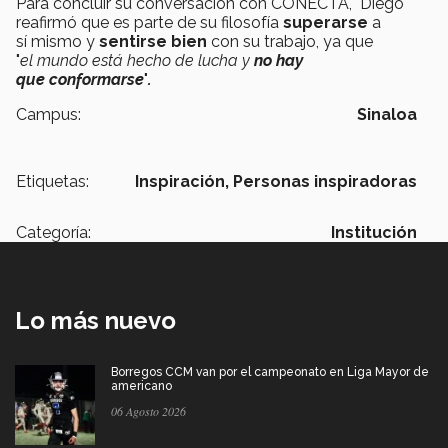
Para concluir su conversación con CONECTA, Diego
reafirmó que es parte de su filosofía
superarse
a
sí mismo y
sentirse bien
con su trabajo, ya que
"
el mundo está hecho de lucha y
no hay
que conformarse
"
.
Campus:
Sinaloa
Etiquetas:
Inspiración,
Personas inspiradoras
Categoría:
Institución
Lo más nuevo
Borregos CCM van por el campeonato en Liga Mayor de
americano
06 Agosto 2026