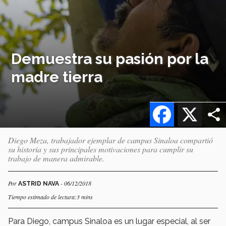
Demuestra su pasión por la
madre tierra
Facebook
X
Diego Meza, trabajador ejemplar de campus Sinaloa compartió
su historia y sus principales motivaciones para cumplir su
trabajo de manera admirable.
Por
- 06/12/2018
ASTRID NAVA
Tiempo estimado de lectura:3 mins
Para Diego, campus Sinaloa es un lugar especial, al ser