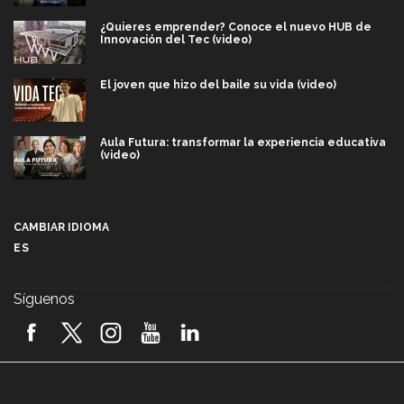
¿Quieres emprender? Conoce el nuevo HUB de
Innovación del Tec (video)
El joven que hizo del baile su vida (video)
Aula Futura: transformar la experiencia educativa
(video)
Más que un festival cultural: así es la magia de
VIBRART 2026 (video)
CAMBIAR IDIOMA
ES
Javier Guzmán: investigación con impacto social
(video)
Síguenos
¡México, en el top del mundial de robótica FIRST
2026! (video)
Vida Tec: Pasión, disciplina y básquetbol, con Gael
Adame (video)