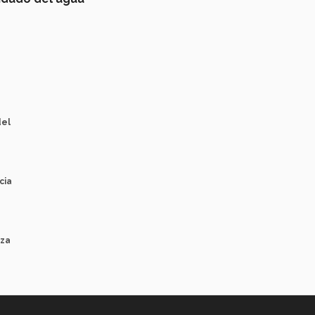
del
cia
nza