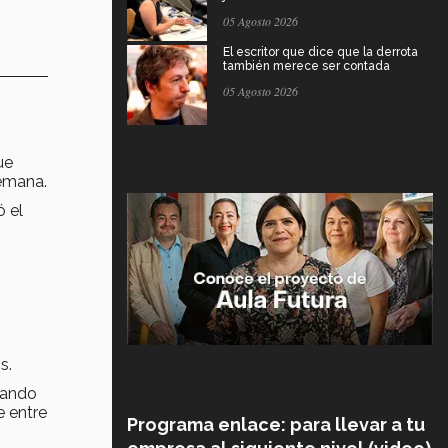
05 Agosto 2026
El escritor que dice que la derrota
también merece ser contada
05 Agosto 2026
ue
semana.
ó el
s.
mando
e entre
Programa enlace: para llevar a tu