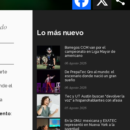
ado
Lo más nuevo
Borregos CCM van por el
campeonato en Liga Mayor de
americano
06 Agosto 2026
rte
De PrepaTec Qro al mundo: el
escenario donde nació un gran
sueño
nde el
06 Agosto 2026
Tec y UT Austin buscan "devolver la
la
voz" a hispanohablantes con afasia
05 Agosto 2026
ento
:
En la ONU: mexicana y EXATEC
representó en Nueva York a la
juventud