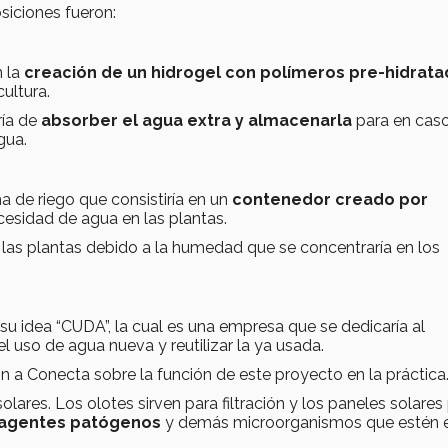
siciones fueron:
n la
creación de un hidrogel con polímeros pre-hidrat
cultura.
ría de
absorber el agua extra y almacenarla
para en cas
gua.
ma de riego que consistiría en un
contenedor creado por
ecesidad de agua en las plantas.
las plantas debido a la humedad que se concentraría en los
su idea “CUDA”, la cual es una empresa que se dedicaría al
el uso de agua nueva y reutilizar la ya usada.
n a Conecta sobre la función de este proyecto en la práctic
olares. Los olotes sirven para filtración y los paneles solares
 agentes patógenos
y demás microorganismos que estén e