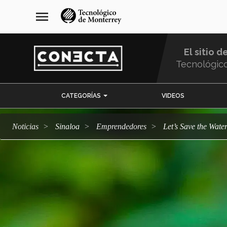
Pasar
navegación
menu
al
principal
contenido
principal
El sitio d
Tecnológic
Menu
CATEGORÍAS
VIDEOS
Comunidad
Noticias
Sinaloa
emprendedores
Let’s Save the Wat