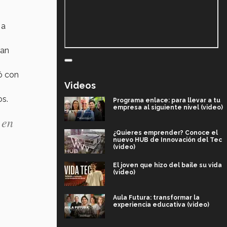
 a
ran
ó con
Videos
os.
Programa enlace: para llevar a tu
empresa al siguiente nivel (video)
 en
¿Quieres emprender? Conoce el
nuevo HUB de Innovación del Tec
(video)
El joven que hizo del baile su vida
(video)
Aula Futura: transformar la
experiencia educativa (video)