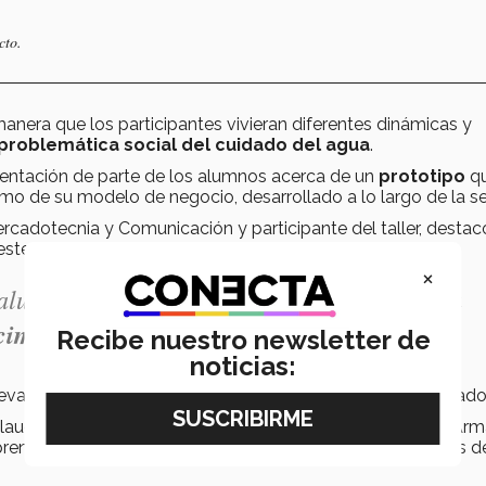
cto.
manera que los participantes vivieran diferentes dinámicas y
problemática social del cuidado del agua
.
resentación de parte de los alumnos acerca de un
prototipo
q
como de su modelo de negocio, desarrollado a lo largo de la 
rcadotecnia y Comunicación y participante del taller, destac
ste reto.
×
 alumnos del Tec de Monterrey ya que es una
cimientos
” comentó el alumno.
Recibe nuestro newsletter de
noticias:
valuación y participaron por uno de los lugares galardonado
 Claudia Rodríguez García, Daniela Vega Manjarrez y Jesús Ar
ndimiento del campus, eligieron a los 3 primeros lugares d