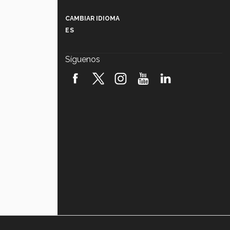
Más que un festival cultural: así es
la magia de VIBRART 2026 (video)
CAMBIAR IDIOMA
ES
Javier Guzmán: investigación con
impacto social (video)
Síguenos
¡México, en el top del mundial de
robótica FIRST 2026! (video)
Vida Tec: Pasión, disciplina y
básquetbol, con Gael Adame
(video)
¿Cómo es el Modelo Educativo
Tec? (video)
Vida Tec: Feminismo e Inteligencia
Artificial, Paola Ricaurte (video)