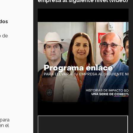
empresa al siguiente nivel (video)
ados
o de
a.
 para
n el