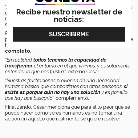
“
El emprendimiento cada día es más relevante en nuestro
Recibe nuestro newsletter de
país y sin duda proyectos como este de gran impacto
noticias:
para la economía y la sociedad”
, mencionó Estefanía
sobre el papel de los emprendedores.
Por su parte, César considera importante estos
proyectos para
eliminar el estigma
de creer que ya se
hizo todo como sociedad o que
el mundo ya está
completo.
“En realidad
todos tenemos la capacidad de
transformar
el entorno en el que vivimos, y es solamente
entender lo que nos frustra”
, externó César.
“Nuestras frustraciones provienen de una necesidad
humana básica que compartimos con otras personas,
si
existe es porque aún no hay una solución
y es por ello
que hay que buscarla
” complementó.
Finalizando, César menciona que para él lo peor que se
puede hacer como seres humanos es no tomar una
acción en aquello que realmente se quiere resolver.