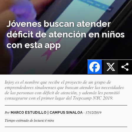
Jóvenes buscan atender
déficit de atención en niños
con esta app
Facebook
X
Injoy es el nombre que recibe el proyecto de un grupo de
emprendedores sinaloenses que buscan atender las necesidades
de las personas con déficit de atención, y además les permitió
consagrarse con el primer lugar del Trepcamp NYC 2019.
Por
- 17/12/2019
MARCO ESTUDILLO | CAMPUS SINALOA
Tiempo estimado de lectura:4 mins