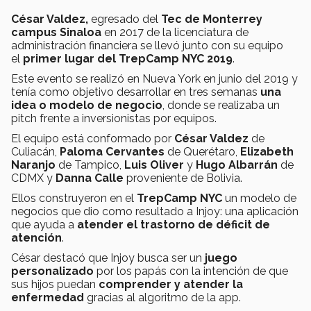
César Valdez,
egresado del
Tec de Monterrey
campus Sinaloa
en 2017 de la licenciatura de
administración financiera se llevó junto con su equipo
el
primer lugar del TrepCamp NYC 2019
.
Este evento se realizó en Nueva York en junio del 2019 y
tenía como objetivo desarrollar en tres semanas
una
idea o modelo de negocio
, donde se realizaba un
pitch frente a inversionistas por equipos.
El equipo está conformado por
César Valdez
de
Culiacán,
Paloma Cervantes
de Querétaro,
Elizabeth
Naranjo
de Tampico,
Luis Oliver
y
Hugo Albarrán
de
CDMX y
Danna Calle
proveniente de Bolivia.
Ellos construyeron en el
TrepCamp NYC
un modelo de
negocios que dio como resultado a Injoy: una aplicación
que ayuda a
atender el trastorno de déficit de
atención
.
César destacó que Injoy busca ser un
juego
personalizado
por los papás con la intención de que
sus hijos puedan
comprender y atender la
enfermedad
gracias al algoritmo de la app.