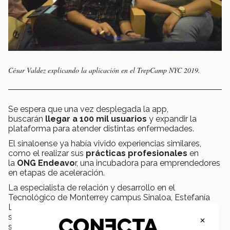
César Valdez explicando la aplicación en el TrepCamp NYC 2019.
Se espera que una vez desplegada la app,
buscarán
llegar a 100 mil usuarios
y expandir la
plataforma para atender distintas enfermedades.
El sinaloense ya había vivido experiencias similares,
como el realizar sus
prácticas profesionales
en
la
ONG Endeavo
r, una incubadora para emprendedores
en etapas de aceleración.
La especialista de relación y desarrollo en el
Tecnológico de Monterrey campus Sinaloa, Estefanía
Llausás, remarcó la importancia que tienen en la
×
sociedad este tipo de trabajos sobre emprendimiento
social.