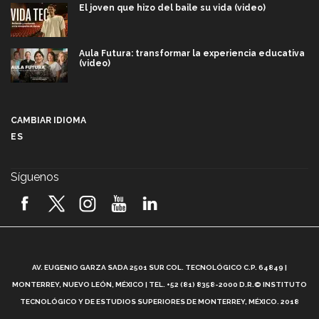
El joven que hizo del baile su vida (video)
Aula Futura: transformar la experiencia educativa
(video)
Más que un festival cultural: así es la magia de
VIBRART 2026 (video)
CAMBIAR IDIOMA
ES
Javier Guzmán: investigación con impacto social
(video)
Síguenos
¡México, en el top del mundial de robótica FIRST
2026! (video)
Vida Tec: Pasión, disciplina y básquetbol, con Gael
Adame (video)
A
AV. EUGENIO GARZA SADA 2501 SUR COL. TECNOLÓGICO C.P. 64849 |
L
¿Cómo es el Modelo Educativo Tec? (video)
MONTERREY, NUEVO LEÓN, MÉXICO | TEL. +52 (81) 8358-2000 D.R.© INSTITUTO
TECNOLÓGICO Y DE ESTUDIOS SUPERIORES DE MONTERREY, MÉXICO. 2018