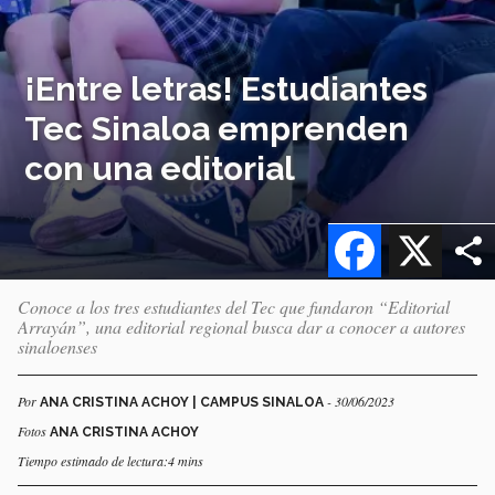
¡Entre letras! Estudiantes
Tec Sinaloa emprenden
con una editorial
Facebook
X
Conoce a los tres estudiantes del Tec que fundaron “Editorial
Arrayán”, una editorial regional busca dar a conocer a autores
sinaloenses
Por
- 30/06/2023
ANA CRISTINA ACHOY | CAMPUS SINALOA
Fotos
ANA CRISTINA ACHOY
Tiempo estimado de lectura:4 mins