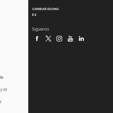
Más que un festival cultural: así es
la magia de VIBRART 2026 (video)
CAMBIAR IDIOMA
ES
Javier Guzmán: investigación con
impacto social (video)
Síguenos
¡México, en el top del mundial de
robótica FIRST 2026! (video)
Vida Tec: Pasión, disciplina y
básquetbol, con Gael Adame
(video)
¿Cómo es el Modelo Educativo
Tec? (video)
de
Vida Tec: Feminismo e Inteligencia
Artificial, Paola Ricaurte (video)
y la
os