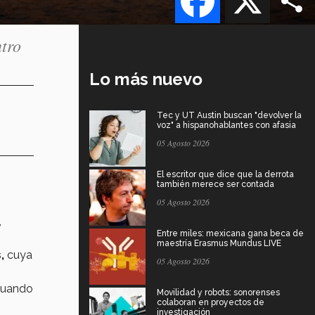
tro
Lo más nuevo
Tec y UT Austin buscan "devolver la
voz" a hispanohablantes con afasia
05 Agosto 2026
El escritor que dice que la derrota
también merece ser contada
05 Agosto 2026
,
Entre miles: mexicana gana beca de
maestría Erasmus Mundus LIVE
s,
cuya
05 Agosto 2026
 cuando
Movilidad y robots: sonorenses
colaboran en proyectos de
investigación