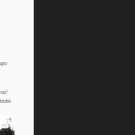
bajo
ma”.
ñadió.