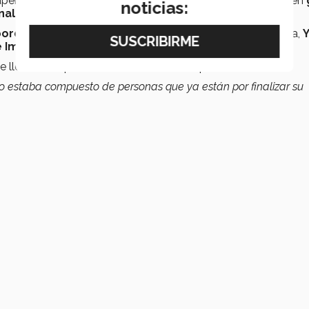
perior en la PrepaTec,
María José
fue la primera persona en
noticias:
naloa
.
ordinadora de liderazgo y vivencia
de campus Sinaloa,
Y
 Impacta.
levó la sorpresa de ser seleccionada para este reto.
po estaba compuesto de personas que ya están por finalizar su