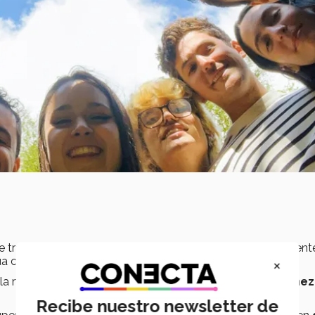
se trata del primer proyecto relevante de la joven. Previament
×
gua contaminados.
la medalla de plata en la feria de
ciencias I-FEST de Túnez
Recibe nuestro newsletter de