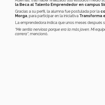
Además, tras haber finalizado sus estudios medio su
la Beca al Talento Emprendedor en campus Si
Gracias a su perfil, la alumna fue postulada por la
co
Morga
, para participar en la iniciativa
Transforma e
La emprendedora indica que unos meses después se l
“Me sentía nerviosa porque era la más joven. Mi equi
carrera”
, mencionó.