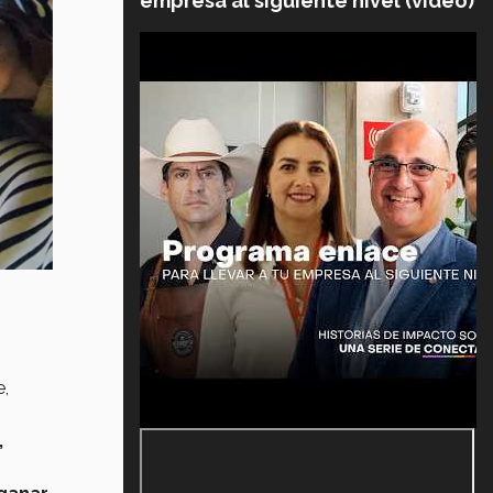
empresa al siguiente nivel (video)
e,
,