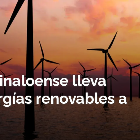
naloense lleva
rgías renovables a