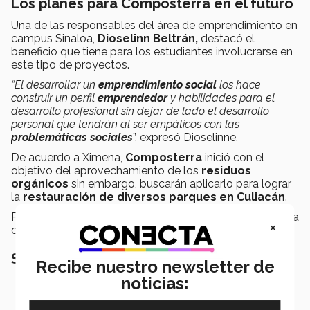
Los planes para Composterra en el futuro
Una de las responsables del área de emprendimiento en
campus Sinaloa,
Dioselinn Beltrán,
destacó el
beneficio que tiene para los estudiantes involucrarse en
este tipo de proyectos.
“El desarrollar un
emprendimiento social
los hace
construir un perfil
emprendedor
y habilidades para el
desarrollo profesional sin dejar de lado el desarrollo
personal que tendrán al ser empáticos con las
problemáticas sociales
”, expresó Dioselinne.
De acuerdo a Ximena,
Composterra
inició con el
objetivo del aprovechamiento de los
residuos
orgánicos
sin embargo, buscarán aplicarlo para lograr
la
restauración de diversos parques en Culiacán
.
Puedes conocer más sobre este
proyecto
en su página
×
de Instagram
: @composterracln
.
SEGURO QUERRÁS LEER TAMBIÉN:
Recibe nuestro newsletter de
noticias: