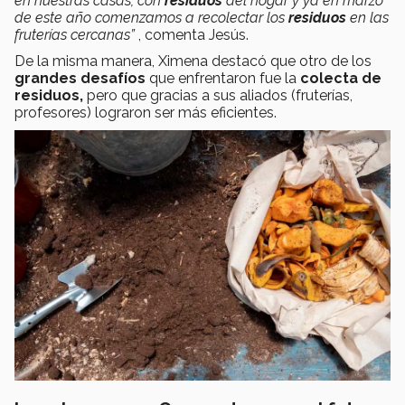
en nuestras casas, con
residuos
del hogar y ya en marzo
de este año comenzamos a recolectar los
residuos
en las
fruterías cercanas”
, comenta Jesús.
De la misma manera, Ximena destacó que otro de los
grandes desafíos
que enfrentaron fue la
colecta de
residuos,
pero que gracias a sus aliados (fruterías,
profesores) lograron ser más eficientes.