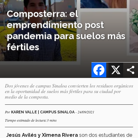
Composterra: el
emprendimiento post
pandemia para suelos más
fértiles
Facebook
X
Dos jóvenes de campus Sinaloa convierten los residuos orgánicos
en la oportunidad de suelos más fértiles para su ciudad por
medio de la composta.
Por
- 24/09/2021
KAREN VALLE | CAMPUS SINALOA
Tiempo estimado de lectura:3 mins
J
esús Avilés y Ximena Rivera
son dos estudiantes de