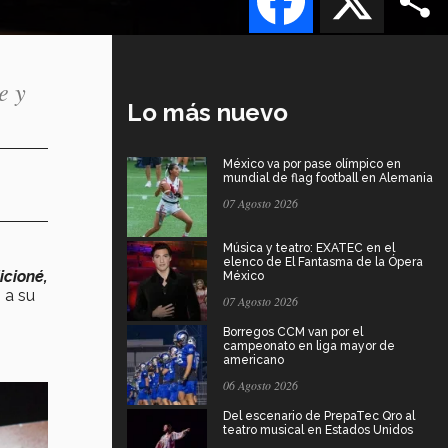
e y
Lo más nuevo
México va por pase olímpico en
mundial de flag football en Alemania
07 Agosto 2026
Música y teatro: EXATEC en el
elenco de El Fantasma de la Ópera
icioné,
México
 a su
07 Agosto 2026
Borregos CCM van por el
campeonato en liga mayor de
americano
06 Agosto 2026
Del escenario de PrepaTec Qro al
teatro musical en Estados Unidos