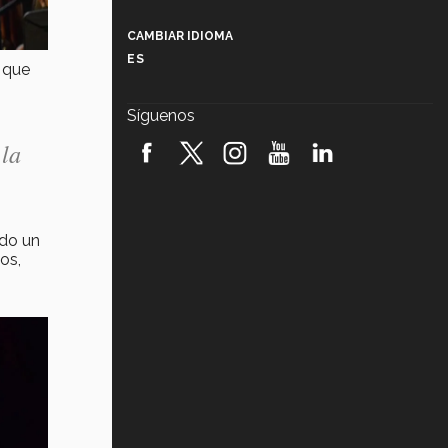
Más que un festival cultural: así es
la magia de VIBRART 2026 (video)
CAMBIAR IDIOMA
ES
a que
Javier Guzmán: investigación con
impacto social (video)
Síguenos
¡México, en el top del mundial de
 la
robótica FIRST 2026! (video)
Vida Tec: Pasión, disciplina y
básquetbol, con Gael Adame
(video)
odo un
os,
¿Cómo es el Modelo Educativo
Tec? (video)
,
Vida Tec: Feminismo e Inteligencia
Artificial, Paola Ricaurte (video)