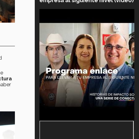
empresa al siguiente nivel (video)
d
te
ctura
haber