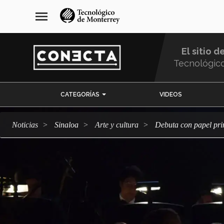
Pasar
navegación
menu
al
principal
contenido
principal
El sitio d
Tecnológic
Menu
CATEGORÍAS
VIDEOS
Comunidad
Noticias
Sinaloa
arte y cultura
Debuta con papel p