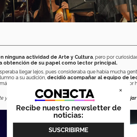
n ninguna actividad de Arte y Cultura
, pero por curiosida
a obtención de su papel como lector principal.
speraba llegar lejos, pues consideraba que había mucha gen
lumno a su audición,
decidió acompañar al equipo de le
más tarde, recibió un mensaje personal que lo felicitaba por 
×
te y
eres uno de los lectores principales, tienes que trabajar
Recibe nuestro newsletter de
noticias: