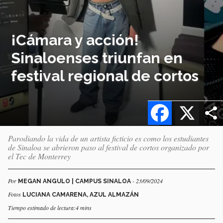
¡Cámara y acción!
Sinaloenses triunfan en
festival regional de cortos
Facebook
X
Parodiando la vida de un artista ficticio es como los estudiantes
de Sinaloa se abrieron paso al festival de cortos organizado por
el Tec de Monterrey
Por
- 23/09/2024
MEGAN ANGULO | CAMPUS SINALOA
Fotos
LUCIANA CAMARENA, AZUL ALMAZÁN
Tiempo estimado de lectura:4 mins