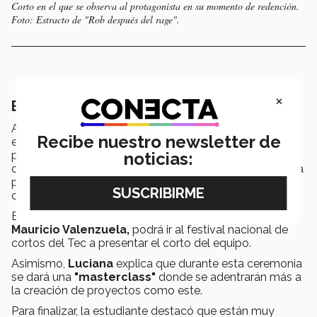
Corto en el que se observa al protagonista en su momento de redención.
Foto: Estracto de "Rob después del rage".
×
El futuro de los estudiantes
Actualmente los estudiantes continúan sus estudios en
Recibe nuestro newsletter de
el
Tec campus Guadalajara
después de cursar sus
noticias:
primeros semestres en campus Sinaloa, Mauricio
continúa con su carrera de comunicación, Diogo estudia
producción musical, mientras que
Luciana y Azul
continuarán con diseño industrial.
El próximo mes de noviembre, un integrante del equipo,
Mauricio Valenzuela,
podrá ir al festival nacional de
cortos del Tec a presentar el corto del equipo.
Asimismo,
Luciana
explica que durante esta ceremonia
se dará una
"masterclass"
donde se adentrarán más a
la creación de proyectos como este.
Para finalizar, la estudiante destacó que están muy