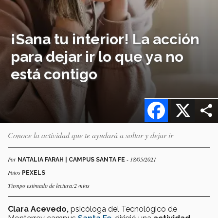
¡Sana tu interior! La acción
para dejar ir lo que ya no
está contigo
Facebook
X
Conoce la actividad que te ayudará a soltar y dejar ir
Por
- 18/05/2021
NATALIA FARAH | CAMPUS SANTA FE
Fotos
PEXELS
Tiempo estimado de lectura:2 mins
Clara Acevedo,
psicóloga del Tecnológico de