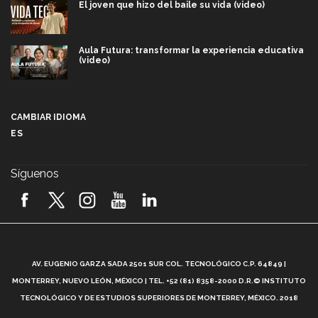
El joven que hizo del baile su vida (video)
Aula Futura: transformar la experiencia educativa
(video)
Más que un festival cultural: así es la magia de
VIBRART 2026 (video)
CAMBIAR IDIOMA
ES
Javier Guzmán: investigación con impacto social
(video)
Síguenos
¡México, en el top del mundial de robótica FIRST
2026! (video)
Vida Tec: Pasión, disciplina y básquetbol, con Gael
Adame (video)
A
AV. EUGENIO GARZA SADA 2501 SUR COL. TECNOLÓGICO C.P. 64849 |
L
¿Cómo es el Modelo Educativo Tec? (video)
MONTERREY, NUEVO LEÓN, MÉXICO | TEL. +52 (81) 8358-2000 D.R.© INSTITUTO
TECNOLÓGICO Y DE ESTUDIOS SUPERIORES DE MONTERREY, MÉXICO. 2018