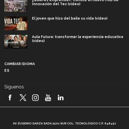
Innovación del Tec (video)
El joven que hizo del baile su vida (video)
Aula Futura: transformar la experiencia educativa
(video)
Más que un festival cultural: así es la magia de
VIBRART 2026 (video)
CAMBIAR IDIOMA
ES
Javier Guzmán: investigación con impacto social
(video)
Síguenos
¡México, en el top del mundial de robótica FIRST
2026! (video)
Vida Tec: Pasión, disciplina y básquetbol, con Gael
Adame (video)
A
AV. EUGENIO GARZA SADA 2501 SUR COL. TECNOLÓGICO C.P. 64849 |
L
¿Cómo es el Modelo Educativo Tec? (video)