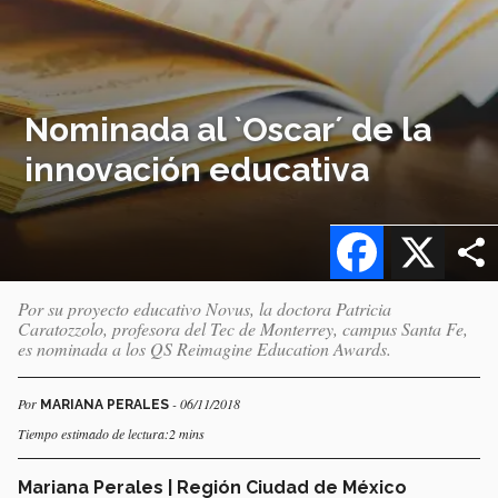
Nominada al `Oscar´ de la
innovación educativa
Facebook
X
Por su proyecto educativo Novus, la doctora Patricia
Caratozzolo, profesora del Tec de Monterrey, campus Santa Fe,
es nominada a los QS Reimagine Education Awards.
Por
- 06/11/2018
MARIANA PERALES
Tiempo estimado de lectura:2 mins
Mariana Perales | Región Ciudad de México