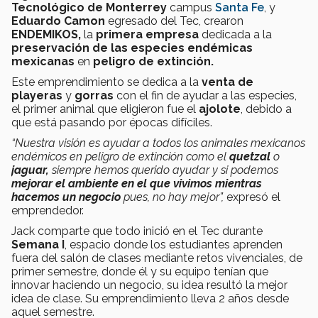
Tecnológico de Monterrey
campus
Santa Fe
, y
Eduardo Camon
egresado del Tec, crearon
ENDEMIKOS,
la
primera empresa
dedicada a la
preservación de las especies endémicas
mexicanas
en
peligro de extinción.
Este emprendimiento se dedica a la
venta de
playeras
y
gorras
con el fin de ayudar a las especies,
el primer animal que eligieron fue el
ajolote
, debido a
que está pasando por épocas difíciles.
“Nuestra visión es ayudar a todos los animales mexicanos
endémicos en peligro de extinción como el
quetzal
o
jaguar,
siempre hemos querido ayudar y si podemos
mejorar el ambiente en el que vivimos mientras
hacemos un negocio
pues, no hay mejor”,
expresó el
emprendedor.
Jack comparte que todo inició en el Tec durante
Semana I
, espacio donde los estudiantes aprenden
fuera del salón de clases mediante retos vivenciales, de
primer semestre, donde él y su equipo tenían que
innovar haciendo un negocio, su idea resultó la mejor
idea de clase. Su emprendimiento lleva 2 años desde
aquel semestre.