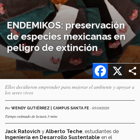
ENDEMIKOS: preservación
de especies mexicanas en
peligro de extinción
Facebook
X
Ellos decidieron emprender para mejorar el ambiente y apoyar a
los seres vivos
Por
- 05/10/2020
WENDY GUTIÉRREZ | CAMPUS SANTA FE
Tiempo estimado de lectura:3 mins
Jack Ratovich
y
Alberto Teche
, estudiantes de
Ingeniería en Desarrollo Sustentable
en el