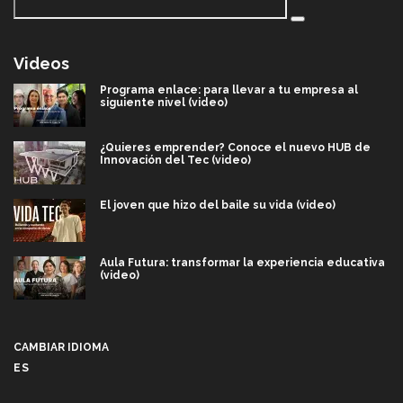
Videos
Programa enlace: para llevar a tu empresa al
siguiente nivel (video)
¿Quieres emprender? Conoce el nuevo HUB de
Innovación del Tec (video)
El joven que hizo del baile su vida (video)
Aula Futura: transformar la experiencia educativa
(video)
Más que un festival cultural: así es la magia de
VIBRART 2026 (video)
CAMBIAR IDIOMA
ES
Javier Guzmán: investigación con impacto social
(video)