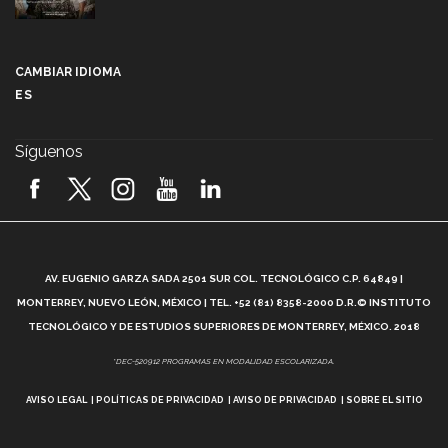
Más que un festival cultural: así es la magia de
VIBRART 2026 (video)
CAMBIAR IDIOMA
ES
Javier Guzmán: investigación con impacto social
(video)
Síguenos
¡México, en el top del mundial de robótica FIRST
2026! (video)
Vida Tec: Pasión, disciplina y básquetbol, con Gael
Adame (video)
A
AV. EUGENIO GARZA SADA 2501 SUR COL. TECNOLÓGICO C.P. 64849 |
L
¿Cómo es el Modelo Educativo Tec? (video)
MONTERREY, NUEVO LEÓN, MÉXICO | TEL. +52 (81) 8358-2000 D.R.© INSTITUTO
TECNOLÓGICO Y DE ESTUDIOS SUPERIORES DE MONTERREY, MÉXICO. 2018
Vida Tec: Feminismo e Inteligencia Artificial, Paola
*DEC-520912 PROGRAMAS EN MODALIDAD ESCOLARIZADA.
Ricaurte (video)
AVISO LEGAL
POLÍTICAS DE PRIVACIDAD
AVISO DE PRIVACIDAD
SOBRE EL SITIO