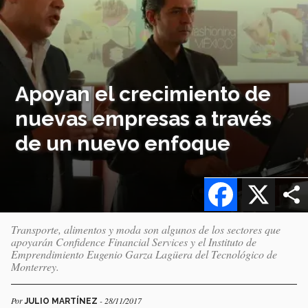
Apoyan el crecimiento de
nuevas empresas a través
de un nuevo enfoque
Facebook
X
Transporte, alimentos y moda son algunos de los sectores que
apoyarán Confidence Financial Services y el Instituto de
Emprendimiento Eugenio Garza Lagüera del Tecnológico de
Monterrey.
Por
- 28/11/2017
JULIO MARTÍNEZ