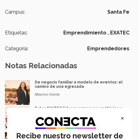
Campus:
Santa Fe
Etiquetas:
Emprendimiento ,
EXATEC
Categoría:
Emprendedores
Notas Relacionadas
De negocio familiar a modelo de eventos: el
camino de una egresada
Mauricio Gaona
Estos EXATEC lideran empresas en México y
LATAM
×
Carolina Contreras y Rebeca Ruiz
Recibe nuestro newsletter de
Ludic Jam: 27 videojuegos con memoria
cultural del noroeste de México